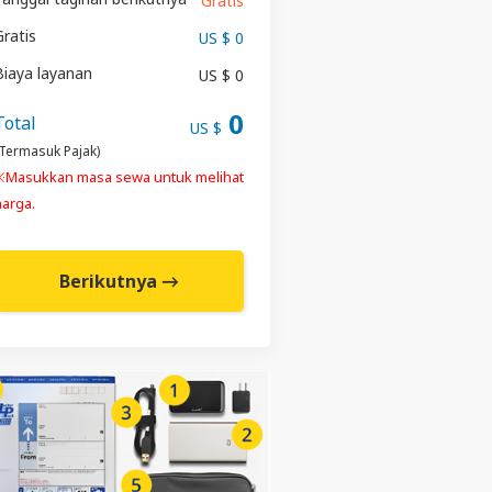
Gratis
Gratis
US $ 0
Biaya layanan
US $ 0
0
Total
US $
Termasuk Pajak)
※Masukkan masa sewa untuk melihat
harga.
Berikutnya →