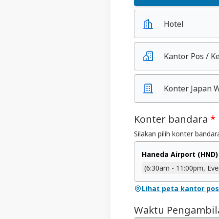
Hotel
Kantor Pos / K
Konter Japan W
Konter bandara
*
Silakan pilih konter banda
Haneda Airport (HND)
(6:30am - 11:00pm, Eve
Lihat peta kantor po
Waktu Pengambila