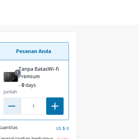
Pesanan Anda
Tanpa BatasWi-fi
1
Premium
-
0
days
Jumlah
Kuantitas
US $ 0
Tanggal tagihan berikutnya