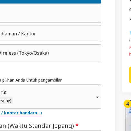
ediaman / Kantor
(
ireless
(Tokyo/Osaka)
ra pilihan Anda untuk pengambilan.
 T3
ryday)
s / konter bandara →
n (Waktu Standar Jepang)
*