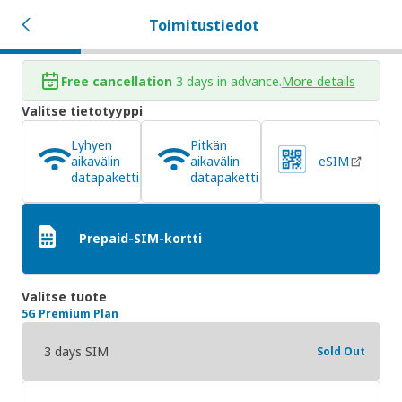
Toimitustiedot
Free cancellation
3 days in advance.
More details
Valitse tietotyyppi
Lyhyen
Pitkän
aikavälin
aikavälin
eSIM
datapaketti
datapaketti
Prepaid-SIM-kortti
Valitse tuote
5G Premium Plan
3 days SIM
Sold Out