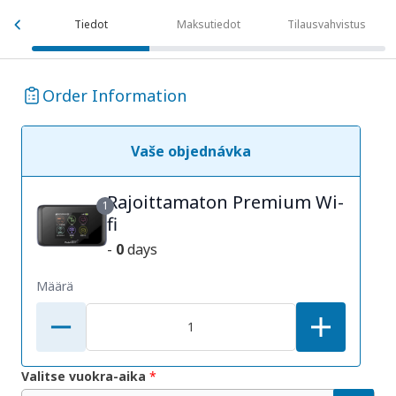
Tiedot
Maksutiedot
Tilausvahvistus
Order Information
Vaše objednávka
Rajoittamaton Premium Wi-
1
fi
-
0
days
Määrä
Valitse vuokra-aika
*