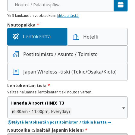
Nouto- / Palautuspäivä
Yli 3 kuukauden vuokrauksiin
klikkaa tästä.
Noutopaikka
*
Lentokenttä
Hotelli
Postitoimisto / Asunto / Toimisto
Japan Wireless -tiski
(Tokio/Osaka/Kioto)
Lentokentän tiski
*
Valitse haluamasi lentokentän tiski noutoa varten.
Haneda Airport (HND) T3
(6:30am - 11:00pm, Everyday)
Näytä lentokentän postitoimiston / tiskin kartta →
Noutoaika (Sisältää japanin kielen)
*