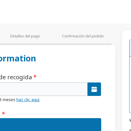
Detalles del pago
Confirmación del pedido
ormation
 de recogida
*
 3 meses
haz clic aquí.
a
*
W
B