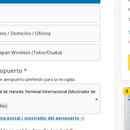
T
eos / Domicilio / Oficina
※
apan Wireless
(Tokio/Osaka)
ropuerto
*
 aeropuerto preferido para la recogida.
l de Haneda Terminal Internacional (Mostrador de
ías)
cina postal / mostrador del aeropuerto →