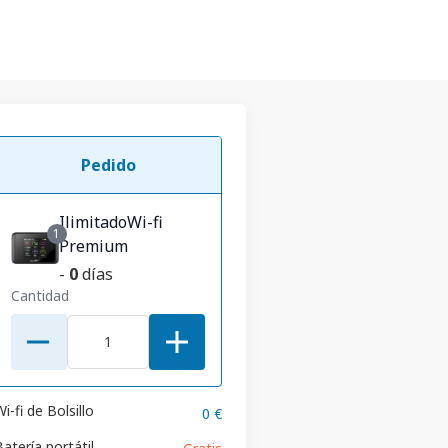
Pedido
IlimitadoWi-fi
1
Premium
-
0
días
Cantidad
i-fi de Bolsillo
0 €
atería portátil