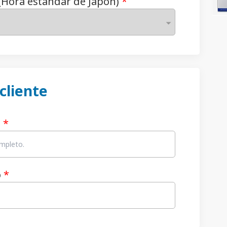
(Hora estándar de Japón)
*
cliente
o
*
o
*