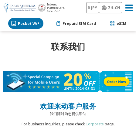
Inbound
¥ JPY
ZH-CN
Platform Corp.
Code: 5587
Pocket WiFi
Prepaid SIM Card
eSIM
联系我们
欢迎来动客户服务
我们随时为您提供帮助
For business inquiries, please check
Corporate
page.