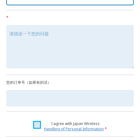
*
您的订单号（如果有的话）
I agree with Japan Wireless
Handling of Personal Information
*