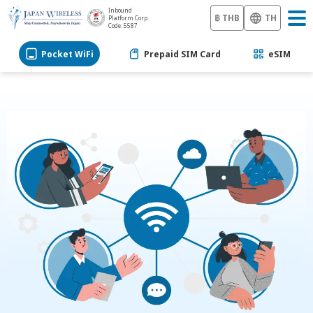
Inbound
฿ THB
TH
Platform Corp.
Code: 5587
Pocket WiFi
Prepaid SIM Card
eSIM