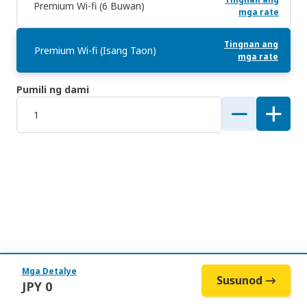
Premium Wi-fi (6 Buwan)
mga rate
Tingnan ang
Premium Wi-fi (Isang Taon)
mga rate
Pumili ng dami
Mga Detalye
Susunod →
JPY
0