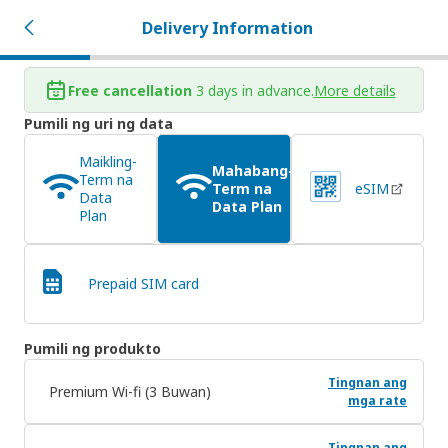
Delivery Information
Free cancellation
3 days in advance.
More details
Pumili ng uri ng data
Maikling-
Mahabang-
Term na
Term na
eSIM
Data
Data Plan
Plan
Prepaid SIM card
Pumili ng produkto
Tingnan ang
Premium Wi-fi (3 Buwan)
mga rate
Tingnan ang