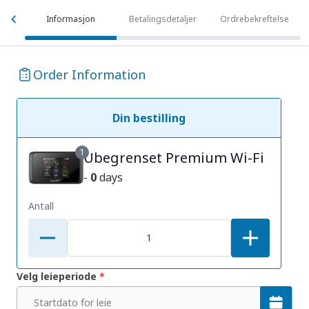
Informasjon
Betalingsdetaljer
Ordrebekreftelse
Order Information
Din bestilling
1
Ubegrenset Premium Wi-Fi
-
0
days
Antall
Velg leieperiode
*
Startdato for leie