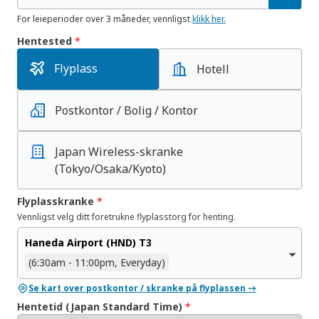
For leieperioder over 3 måneder, vennligst
klikk her.
Hentested
*
Flyplass
Hotell
Postkontor / Bolig / Kontor
Japan Wireless-skranke
(Tokyo/Osaka/Kyoto)
Flyplasskranke
*
Vennligst velg ditt foretrukne flyplasstorg for henting.
Haneda Airport (HND) T3
(6:30am - 11:00pm, Everyday)
Se kart over postkontor / skranke på flyplassen →
Hentetid (Japan Standard Time)
*