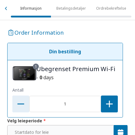
Informasjon
Betalingsdetaljer
Ordrebekreftelse
Order Information
Din bestilling
1
Ubegrenset Premium Wi-Fi
-
0
days
Antall
Velg leieperiode
*
Startdato for leie