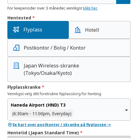
For leieperioder over 3 måneder, vennligst
klikk her.
Hentested
*
Flyplass
Hotell
Postkontor / Bolig / Kontor
Japan Wireless-skranke
(Tokyo/Osaka/Kyoto)
Flyplasskranke
*
Vennligst velg ditt foretrukne flyplasstorg for henting.
Haneda Airport (HND) T3
(6:30am - 11:00pm, Everyday)
Se kart over postkontor / skranke på flyplassen →
Hentetid (Japan Standard Time)
*