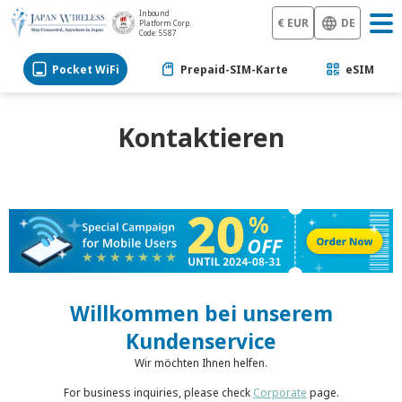
Inbound
€ EUR
DE
Platform Corp.
Code: 5587
Pocket WiFi
Prepaid-SIM-Karte
eSIM
Kontaktieren
Willkommen bei unserem
Kundenservice
Wir möchten Ihnen helfen.
For business inquiries, please check
Corporate
page.