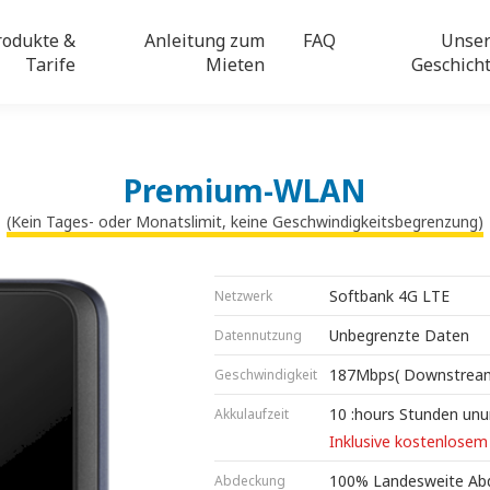
rodukte &
Anleitung zum
FAQ
Unse
Tarife
Mieten
Geschich
Premium-WLAN
(Kein Tages- oder Monatslimit, keine Geschwindigkeitsbegrenzung)
Softbank 4G LTE
Netzwerk
Unbegrenzte Daten
Datennutzung
187Mbps( Downstrea
Geschwindigkeit
10 :hours Stunden un
Akkulaufzeit
Inklusive kostenlosem
100% Landesweite Ab
Abdeckung