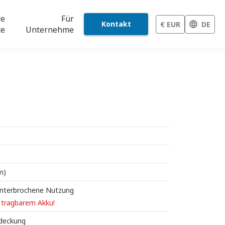
re
Für
Kontakt
€ EUR
DE
te
Unternehme
m)
unterbrochene Nutzung
 tragbarem Akku!
deckung