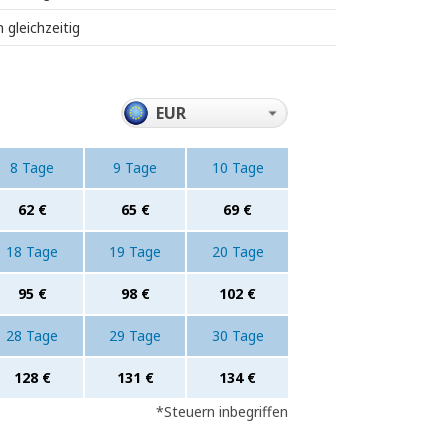
 gleichzeitig
8 Tage
9 Tage
10 Tage
62 €
65 €
69 €
18 Tage
19 Tage
20 Tage
95 €
98 €
102 €
28 Tage
29 Tage
30 Tage
128 €
131 €
134 €
*
Steuern inbegriffen