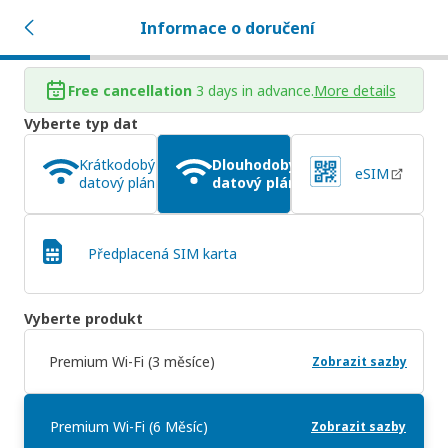
Informace o doručení
Free cancellation
3 days in advance.
More details
Vyberte typ dat
Krátkodobý
Dlouhodobý
eSIM
datový plán
datový plán
Předplacená SIM karta
Vyberte produkt
Premium Wi-Fi (3 měsíce)
Zobrazit sazby
Premium Wi-Fi (6 Měsíc)
Zobrazit sazby