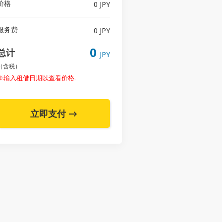
价格
0 JPY
服务费
0 JPY
0
总计
JPY
（含税）
※输入租借日期以查看价格.
立即支付 →