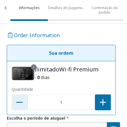
Informações
Detalhes do pagamento
Confirmação do
pedido
Order Information
Sua ordem
1
IlimitadoWi-fi Premium
-
0
dias
Quantidade
Escolha o período de aluguel
*