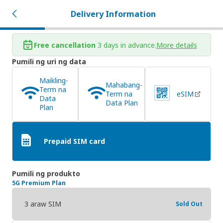
Delivery Information
Free cancellation
3 days in advance.
More details
Pumili ng uri ng data
Maikling-
Mahabang-
Term na
Term na
eSIM
Data
Data Plan
Plan
Prepaid SIM card
Pumili ng produkto
5G Premium Plan
3 araw SIM
Sold Out