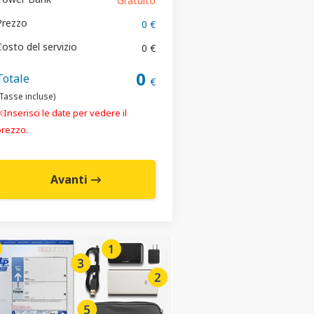
Gratuito
Prezzo
0 €
Costo del servizio
0 €
0
Totale
€
Tasse incluse)
Inserisci le date per vedere il
prezzo.
Avanti →