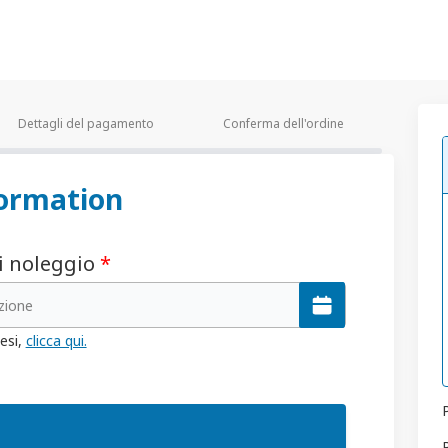
Dettagli del pagamento
Conferma dell'ordine
ormation
di noleggio
*
uzione
esi,
clicca qui.