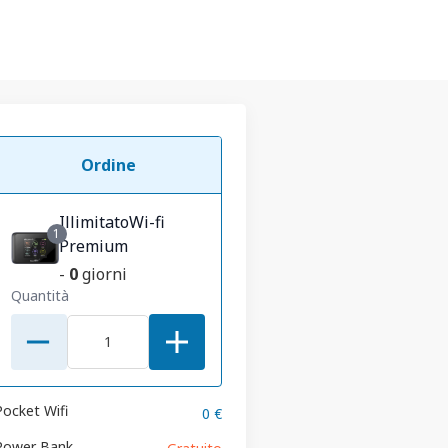
Ordine
IllimitatoWi-fi
1
Premium
-
0
giorni
Quantità
Pocket Wifi
0 €
Power Bank