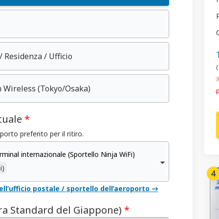
/ Residenza / Ufficio
(
※
n Wireless
(Tokyo/Osaka)
tuale
*
orto preferito per il ritiro.
inal internazionale (Sportello Ninja WiFi)
i)
ll’ufficio postale / sportello dell’aeroporto →
(Ora Standard del Giappone)
*