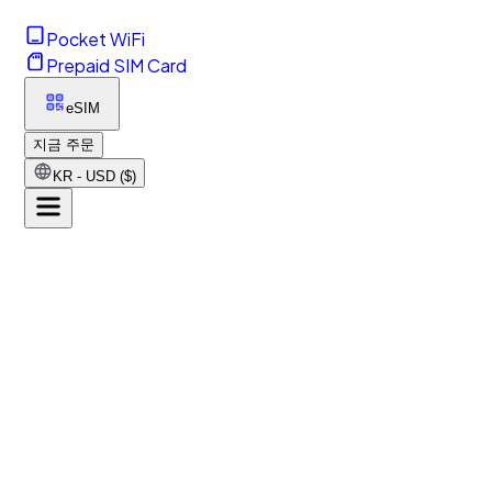
Pocket WiFi
Prepaid SIM Card
eSIM
지금 주문
KR - USD ($)