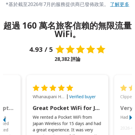
*基於截至2026年7月的服務提供商已發佈政策。
了解更多
超過 160 萬名旅客信賴的無限流量
WiFi。
4.93 / 5
28,382 評論
Whanaupani Henry Joseph Macown
r
Verified buyer
This was wonderful option to a family of four. Everything worked smoothly.
Great Pocket WiFi for Japan Travel
Very 
to a
We rented a Pocket WiFi from
Had no 
orked
Japan Wireless for 15 days and had
2026-0
cked
a great experience. It was very