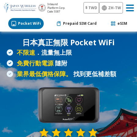
Inbound
$ TWD
ZH-TW
Platform Corp.
Code: 5587
Pocket WiFi
Prepaid SIM Card
eSIM
日本真正無限
Pocket WiFi
不限速
．流量無上限
免費行動電源
隨附
業界最低價格保障。
找到更低補差額