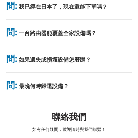
問:
我已經在日本了，現在還能下單嗎？
無需排隊。
可以。機場可當天取貨。飯店配送一般隔日送達。若不確定，請聯
絡我們確認最快方案。
問:
一台路由器能覆蓋全家設備嗎？
可以。最多可連接 10 台裝置（手機、平板、電腦）。電池續航力
最長 10 小時，並附贈免費行動電源。電池續航力最長 10 小時，
問:
如果遺失或損壞設備怎麼辦？
並附贈免費行動電源。
您可以在結帳時添加保險，以涵蓋遺失或損壞的情況。如果沒有保
險，將收取更換費用。如果發生任何問題，請立即與我們聯繫——
問:
最晚何時歸還設備？
我們將協助您保持連線。
請於租賃結束隔天中午前將設備投入郵筒。逾期歸還將產生額外費
用。
聯絡我們
如有任何疑問，歡迎隨時與我們聯繫！