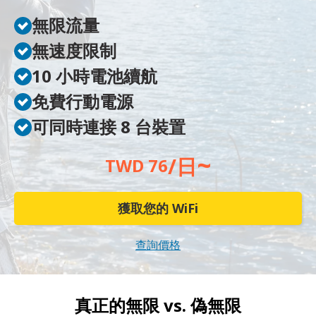
無限流量
無速度限制
10 小時電池續航
免費行動電源
可同時連接 8 台裝置
~
/日
TWD 76
獲取您的 WiFi
查詢價格
真正的無限 vs.
偽無限