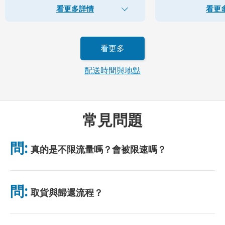
看更多詳情
看更
看更多
配送時間與地點
常見問題
問:
真的是不限流量嗎？會被限速嗎？
是的，真正無限。我們不採用公平使用政策（FUP）或任何限速措
施。你可全天不限量使用數據。 （如同任何行動網絡，臨時壅塞
問:
取貨與歸還流程？
可能影響網速。）若出現基於政策的限速，我們將補償租金。
可於主要機場取貨，或選擇飯店/住址配送（入住前送達）。包裹
附有預付郵資回郵信封，只需投入任意郵筒即可。無需紙質手續，