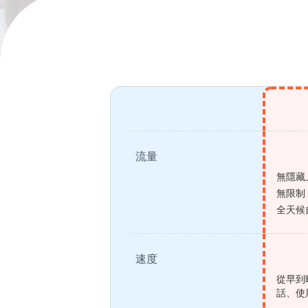
流量
無隱藏
無限制
全天候
速度
從早到
話、使