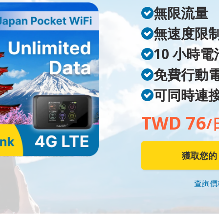
無限流量
無速度限
10 小時
免費行動
可同時連接
TWD 76
/
獲取您的 W
查詢價