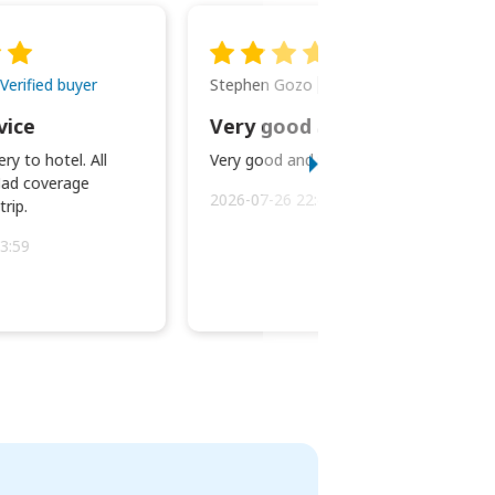
Stephen Gozo
Verified buyer
Verified buyer
vice
Very good and prompt service.
ry to hotel. All
Very good and prompt service.
ad coverage
2026-07-26 22:43:45
rip.
3:59