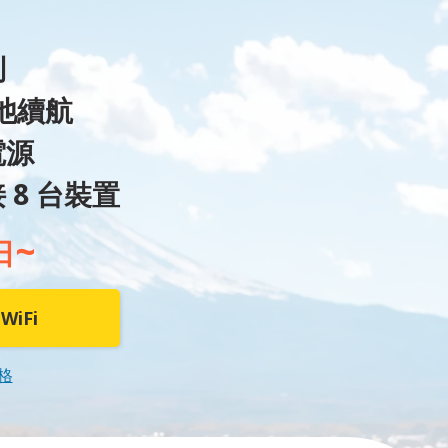
制
電池續航
電源
 8 台裝置
~
日
iFi
格