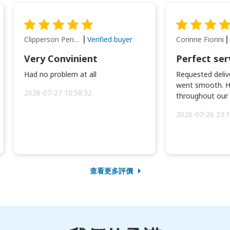
Clipperson Penilla
Corinne Fiorini
Verified buyer
Very Convinient
Perfect ser
Had no problem at all
Requested delive
went smooth. H
2026-07-27 10:58:32
throughout our t
2026-07-26 23:1
查看更多評價