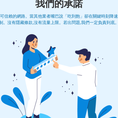
我們的承諾
有可信賴的網路。當其他業者嘴巴說「吃到飽」卻在關鍵時刻降速
制。沒有隱藏條款,沒有流量上限。若出問題,我們一定負責到底