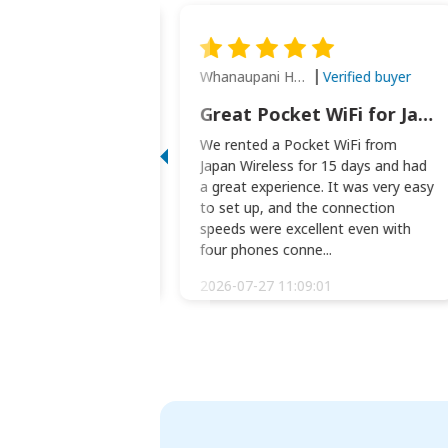
Whanaupani Henry Joseph Macown
Verified buyer
Verified buyer
This was wonderful option to a family of four. Everything worked smoothly.
Great Pocket WiFi for Japan Travel
rful option to a
We rented a Pocket WiFi from
. Everything worked
Japan Wireless for 15 days and had
picked the pocked
a great experience. It was very easy
okio Haneda airport
to set up, and the connection
t two weeks later to
speeds were excellent even with
m...
four phones conne...
:34:51
2026-07-27 11:09:01