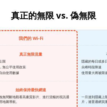
真正的無限 vs.
偽無限
我們的 Wi-Fi
真正無限流量
上限
隱藏的每日或多
，無公平使用政策
尖峰時段降速
自由使用數據
使用量大將被限
始終保持最快網速
晚無間斷地觀看高畫質影片、進行流暢的視訊通
一旦達到隱藏上
用地圖導航。
片，連普通網頁