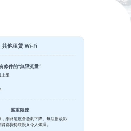
其他租賃 Wi-Fi
有條件的“無限流量”
日上限
速
嚴重限速
限，網路速度會急劇下降。無法播放影
瀏覽都變得緩慢又令人煩躁。