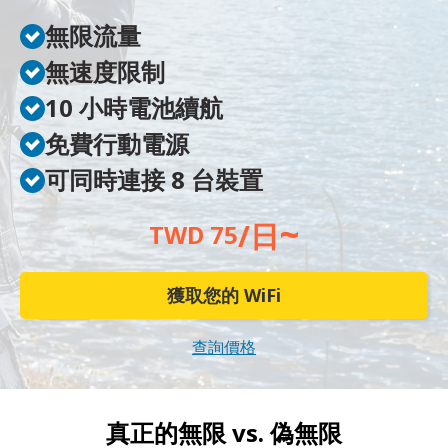
無限流量
無速度限制
10 小時電池續航
免費行動電源
可同時連接 8 台裝置
~
/日
TWD 75
獲取您的 WiFi
查詢價格
真正的無限 vs.
偽無限