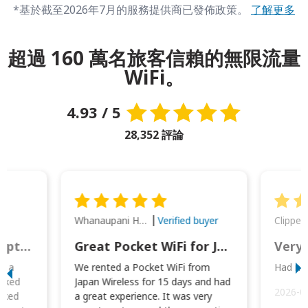
*基於截至2026年7月的服務提供商已發佈政策。
了解更多
超過 160 萬名旅客信賴的無限流量
WiFi。
4.93 / 5
28,352 評論
Whanaupani Henry Joseph Macown
r
Verified buyer
This was wonderful option to a family of four. Everything worked smoothly.
Great Pocket WiFi for Japan Travel
Very 
to a
We rented a Pocket WiFi from
Had no 
orked
Japan Wireless for 15 days and had
2026-0
cked
a great experience. It was very