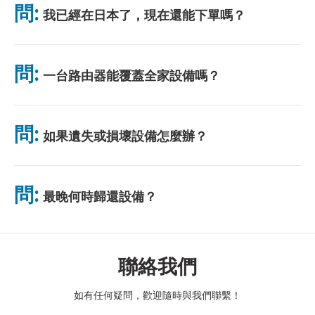
問:
我已經在日本了，現在還能下單嗎？
無需排隊。
可以。機場可當天取貨。飯店配送一般隔日送達。若不確定，請聯
絡我們確認最快方案。
問:
一台路由器能覆蓋全家設備嗎？
可以。最多可連接 10 台裝置（手機、平板、電腦）。電池續航力
最長 10 小時，並附贈免費行動電源。電池續航力最長 10 小時，
問:
如果遺失或損壞設備怎麼辦？
並附贈免費行動電源。
您可以在結帳時添加保險，以涵蓋遺失或損壞的情況。如果沒有保
險，將收取更換費用。如果發生任何問題，請立即與我們聯繫——
問:
最晚何時歸還設備？
我們將協助您保持連線。
請於租賃結束隔天中午前將設備投入郵筒。逾期歸還將產生額外費
用。
聯絡我們
如有任何疑問，歡迎隨時與我們聯繫！