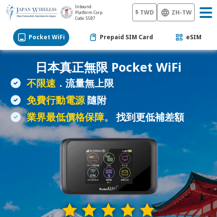
Inbound
$ TWD
ZH-TW
Platform Corp.
Code: 5587
Pocket WiFi
Prepaid SIM Card
eSIM
日本真正無限
Pocket WiFi
不限速
．流量無上限
免費行動電源
隨附
業界最低價格保障。
找到更低補差額