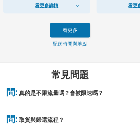
看更多詳情
看更
看更多
配送時間與地點
常見問題
問:
真的是不限流量嗎？會被限速嗎？
是的，真正無限。我們不採用公平使用政策（FUP）或任何限速措
施。你可全天不限量使用數據。 （如同任何行動網絡，臨時壅塞
問:
取貨與歸還流程？
可能影響網速。）若出現基於政策的限速，我們將補償租金。
可於主要機場取貨，或選擇飯店/住址配送（入住前送達）。包裹
附有預付郵資回郵信封，只需投入任意郵筒即可。無需紙質手續，