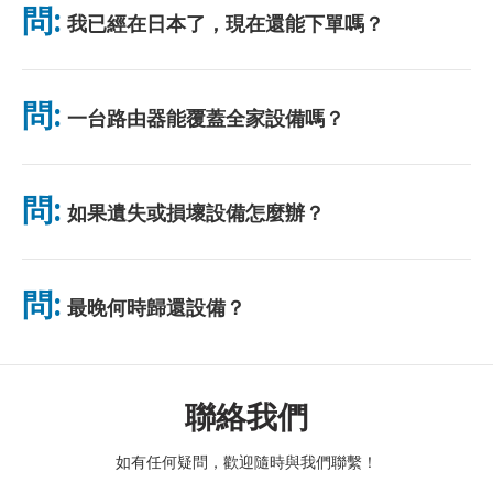
問:
我已經在日本了，現在還能下單嗎？
無需排隊。
可以。機場可當天取貨。飯店配送一般隔日送達。若不確定，請聯
絡我們確認最快方案。
問:
一台路由器能覆蓋全家設備嗎？
可以。最多可連接 10 台裝置（手機、平板、電腦）。電池續航力
最長 10 小時，並附贈免費行動電源。電池續航力最長 10 小時，
問:
如果遺失或損壞設備怎麼辦？
並附贈免費行動電源。
您可以在結帳時添加保險，以涵蓋遺失或損壞的情況。如果沒有保
險，將收取更換費用。如果發生任何問題，請立即與我們聯繫——
問:
最晚何時歸還設備？
我們將協助您保持連線。
請於租賃結束隔天中午前將設備投入郵筒。逾期歸還將產生額外費
用。
聯絡我們
如有任何疑問，歡迎隨時與我們聯繫！