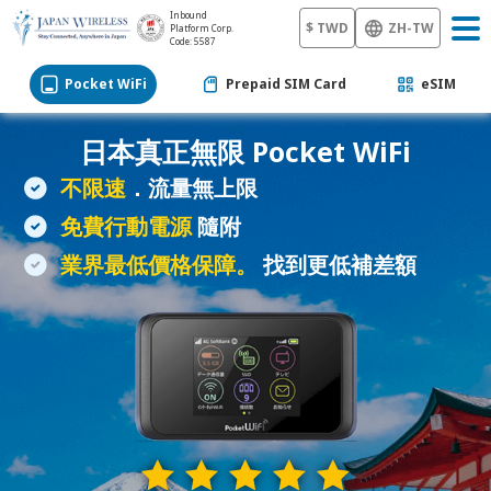
Inbound
$ TWD
ZH-TW
Platform Corp.
Code: 5587
Pocket WiFi
Prepaid SIM Card
eSIM
日本真正無限
Pocket WiFi
不限速
．流量無上限
免費行動電源
隨附
業界最低價格保障。
找到更低補差額