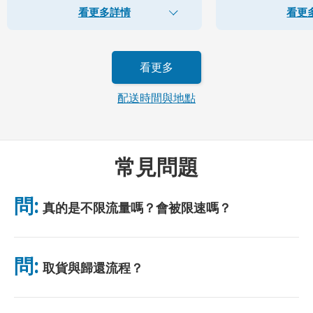
看更多詳情
看更
看更多
配送時間與地點
常見問題
問:
真的是不限流量嗎？會被限速嗎？
是的，真正無限。我們不採用公平使用政策（FUP）或任何限速措
施。你可全天不限量使用數據。 （如同任何行動網絡，臨時壅塞
問:
取貨與歸還流程？
可能影響網速。）若出現基於政策的限速，我們將補償租金。
可於主要機場取貨，或選擇飯店/住址配送（入住前送達）。包裹
附有預付郵資回郵信封，只需投入任意郵筒即可。無需紙質手續，