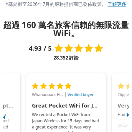
*基於截至2026年7月的服務提供商已發佈政策。
了解更多
超過 160 萬名旅客信賴的無限流量
WiFi。
4.93 / 5
28,352 評論
Whanaupani Henry Joseph Macown
r
Verified buyer
This was wonderful option to a family of four. Everything worked smoothly.
Great Pocket WiFi for Japan Travel
Very 
to a
We rented a Pocket WiFi from
Had no 
orked
Japan Wireless for 15 days and had
2026-0
cked
a great experience. It was very