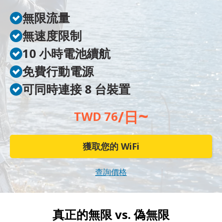
無限流量
無速度限制
10 小時電池續航
免費行動電源
可同時連接 8 台裝置
~
/日
TWD 76
獲取您的 WiFi
查詢價格
真正的無限 vs.
偽無限