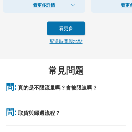
看更多詳情
看更
看更多
配送時間與地點
常見問題
問:
真的是不限流量嗎？會被限速嗎？
是的，真正無限。我們不採用公平使用政策（FUP）或任何限速措
施。你可全天不限量使用數據。 （如同任何行動網絡，臨時壅塞
問:
取貨與歸還流程？
可能影響網速。）若出現基於政策的限速，我們將補償租金。
可於主要機場取貨，或選擇飯店/住址配送（入住前送達）。包裹
附有預付郵資回郵信封，只需投入任意郵筒即可。無需紙質手續，