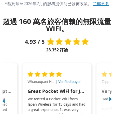
*基於截至2026年7月的服務提供商已發佈政策。
了解更多
超過 160 萬名旅客信賴的無限流量
WiFi。
4.93 / 5
28,352 評論
Whanaupani Henry Joseph Macown
r
Verified buyer
This was wonderful option to a family of four. Everything worked smoothly.
Great Pocket WiFi for Japan Travel
Very 
to a
We rented a Pocket WiFi from
Had no 
orked
Japan Wireless for 15 days and had
2026-0
cked
a great experience. It was very