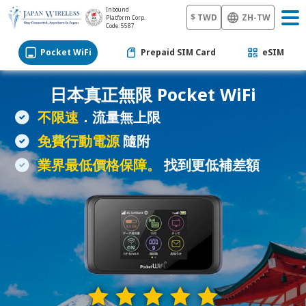
Inbound
$ TWD
ZH-TW
Platform Corp.
Code: 5587
Pocket WiFi
Prepaid SIM Card
eSIM
日本真正無限
Pocket WiFi
不限速
．流量無上限
免費行動電源
隨附
業界最低價格保障。
找到更低補差額