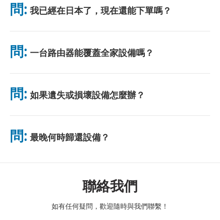
問:
我已經在日本了，現在還能下單嗎？
無需排隊。
可以。機場可當天取貨。飯店配送一般隔日送達。若不確定，請聯
絡我們確認最快方案。
問:
一台路由器能覆蓋全家設備嗎？
可以。最多可連接 10 台裝置（手機、平板、電腦）。電池續航力
最長 10 小時，並附贈免費行動電源。電池續航力最長 10 小時，
問:
如果遺失或損壞設備怎麼辦？
並附贈免費行動電源。
您可以在結帳時添加保險，以涵蓋遺失或損壞的情況。如果沒有保
險，將收取更換費用。如果發生任何問題，請立即與我們聯繫——
問:
最晚何時歸還設備？
我們將協助您保持連線。
請於租賃結束隔天中午前將設備投入郵筒。逾期歸還將產生額外費
用。
聯絡我們
如有任何疑問，歡迎隨時與我們聯繫！