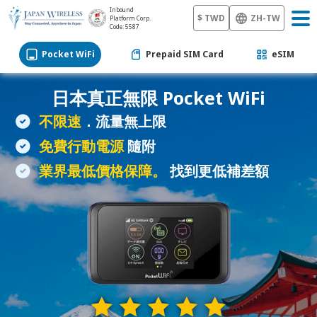
Inbound
$ TWD
ZH-TW
Platform Corp.
Code: 5587
Pocket WiFi
Prepaid SIM Card
eSIM
日本真正無限
Pocket WiFi
不限速
．流量無上限
免費行動電源
隨附
業界最低價格保障。
找到更低補差額