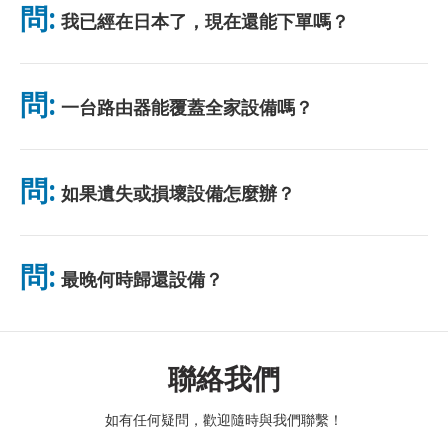
問:
我已經在日本了，現在還能下單嗎？
無需排隊。
可以。機場可當天取貨。飯店配送一般隔日送達。若不確定，請聯
絡我們確認最快方案。
問:
一台路由器能覆蓋全家設備嗎？
可以。最多可連接 10 台裝置（手機、平板、電腦）。電池續航力
最長 10 小時，並附贈免費行動電源。電池續航力最長 10 小時，
問:
如果遺失或損壞設備怎麼辦？
並附贈免費行動電源。
您可以在結帳時添加保險，以涵蓋遺失或損壞的情況。如果沒有保
險，將收取更換費用。如果發生任何問題，請立即與我們聯繫——
問:
最晚何時歸還設備？
我們將協助您保持連線。
請於租賃結束隔天中午前將設備投入郵筒。逾期歸還將產生額外費
用。
聯絡我們
如有任何疑問，歡迎隨時與我們聯繫！