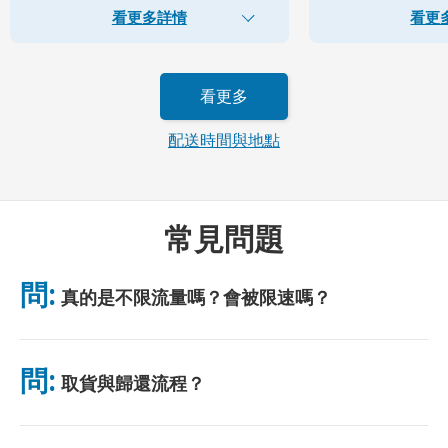
看更多詳情
看更
看更多
配送時間與地點
常見問題
問:
真的是不限流量嗎？會被限速嗎？
是的，真正無限。我們不採用公平使用政策（FUP）或任何限速措
施。你可全天不限量使用數據。 （如同任何行動網絡，臨時壅塞
問:
取貨與歸還流程？
可能影響網速。）若出現基於政策的限速，我們將補償租金。
可於主要機場取貨，或選擇飯店/住址配送（入住前送達）。包裹
附有預付郵資回郵信封，只需投入任意郵筒即可。無需紙質手續，