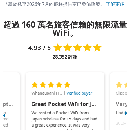
*基於截至2026年7月的服務提供商已發佈政策。
了解更多
超過 160 萬名旅客信賴的無限流量
WiFi。
4.93 / 5
28,352 評論
Whanaupani Henry Joseph Macown
r
Verified buyer
This was wonderful option to a family of four. Everything worked smoothly.
Great Pocket WiFi for Japan Travel
Very 
to a
We rented a Pocket WiFi from
Had no 
orked
Japan Wireless for 15 days and had
2026-0
cked
a great experience. It was very