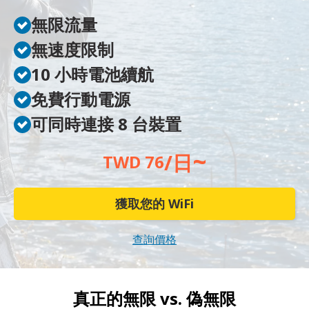
無限流量
無速度限制
10 小時電池續航
免費行動電源
可同時連接 8 台裝置
~
/日
TWD 76
獲取您的 WiFi
查詢價格
真正的無限 vs.
偽無限