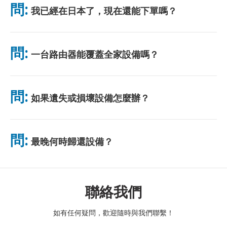
問:
我已經在日本了，現在還能下單嗎？
無需排隊。
可以。機場可當天取貨。飯店配送一般隔日送達。若不確定，請聯
絡我們確認最快方案。
問:
一台路由器能覆蓋全家設備嗎？
可以。最多可連接 10 台裝置（手機、平板、電腦）。電池續航力
最長 10 小時，並附贈免費行動電源。電池續航力最長 10 小時，
問:
如果遺失或損壞設備怎麼辦？
並附贈免費行動電源。
您可以在結帳時添加保險，以涵蓋遺失或損壞的情況。如果沒有保
險，將收取更換費用。如果發生任何問題，請立即與我們聯繫——
問:
最晚何時歸還設備？
我們將協助您保持連線。
請於租賃結束隔天中午前將設備投入郵筒。逾期歸還將產生額外費
用。
聯絡我們
如有任何疑問，歡迎隨時與我們聯繫！