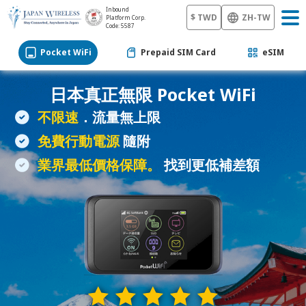
Inbound
$ TWD
ZH-TW
Platform Corp.
Code: 5587
Pocket WiFi
Prepaid SIM Card
eSIM
日本真正無限
Pocket WiFi
不限速
．流量無上限
免費行動電源
隨附
業界最低價格保障。
找到更低補差額