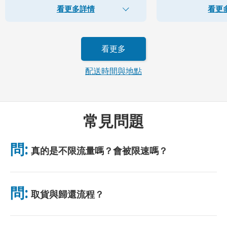
看更多詳情
看更
看更多
配送時間與地點
常見問題
問:
真的是不限流量嗎？會被限速嗎？
是的，真正無限。我們不採用公平使用政策（FUP）或任何限速措
施。你可全天不限量使用數據。 （如同任何行動網絡，臨時壅塞
問:
取貨與歸還流程？
可能影響網速。）若出現基於政策的限速，我們將補償租金。
可於主要機場取貨，或選擇飯店/住址配送（入住前送達）。包裹
附有預付郵資回郵信封，只需投入任意郵筒即可。無需紙質手續，