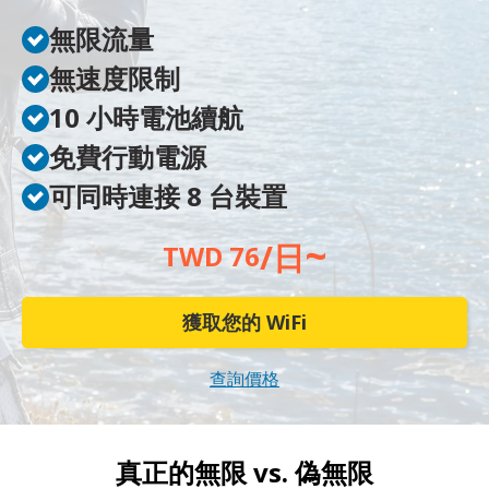
無限流量
無速度限制
10 小時電池續航
免費行動電源
可同時連接 8 台裝置
~
/日
TWD 76
獲取您的 WiFi
查詢價格
真正的無限 vs.
偽無限