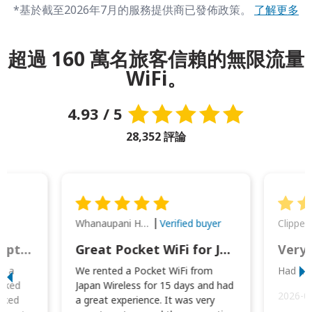
*基於截至2026年7月的服務提供商已發佈政策。
了解更多
超過 160 萬名旅客信賴的無限流量
WiFi。
4.93 / 5
28,352 評論
Whanaupani Henry Joseph Macown
r
Verified buyer
This was wonderful option to a family of four. Everything worked smoothly.
Great Pocket WiFi for Japan Travel
Very 
to a
We rented a Pocket WiFi from
Had no 
orked
Japan Wireless for 15 days and had
2026-0
cked
a great experience. It was very