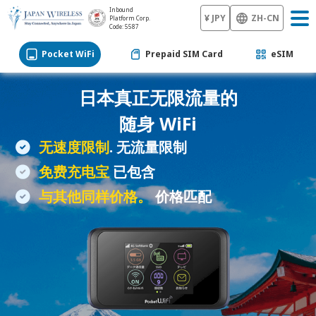
Inbound
¥ JPY
ZH-CN
Platform Corp.
Code: 5587
Pocket WiFi
Prepaid SIM Card
eSIM
日本真正无限流量的
随身 WiFi
无速度限制
. 无流量限制
免费充电宝
已包含
与其他同样价格。
价格匹配