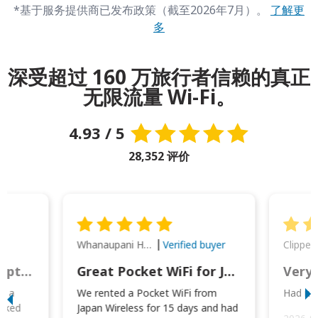
*基于服务提供商已发布政策（截至2026年7月）。
了解更
多
深受超过 160 万旅行者信赖的真正
无限流量 Wi-Fi。
4.93 / 5
28,352 评价
Whanaupani Henry Joseph Macown
r
Verified buyer
This was wonderful option to a family of four. Everything worked smoothly.
Great Pocket WiFi for Japan Travel
Very 
to a
We rented a Pocket WiFi from
Had no 
orked
Japan Wireless for 15 days and had