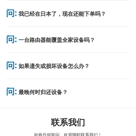
可在主要机场取货，或选择酒店/住址配送（入住前送达）。包裹
附带预付邮资回邮信封，只需投入任意邮筒即可。无需纸质手续，
问:
我已经在日本了，现在还能下单吗？
无需排队。
可以。机场可当天取货。酒店配送一般次日送达。若不确定，请联
系我们确认最快方案。
问:
一台路由器能覆盖全家设备吗？
可以。最多可连接 10 台设备（手机、平板、电脑）。电池续航最
长 10 小时，并附赠免费充电宝。电池续航最长 10 小时，并附赠
问:
如果遗失或损坏设备怎么办？
免费充电宝。
您可以在结账时添加保险，以涵盖丢失或损坏的情况。如果没有保
险，将收取更换费用。如果发生任何问题，请立即与我们联系——
问:
最晚何时归还设备？
我们将帮助您保持连接。
请在租赁结束次日中午前将设备投入邮筒。逾期归还将产生额外费
用。
联系我们
如有任何疑问，欢迎随时联系我们！