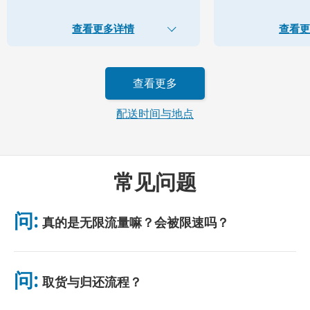
查看更多详情
查看更
查看更多
配送时间与地点
常见问题
问:
真的是无限流量嘛？会被限速吗？
是的，真正无限。我们不采用公平使用政策（FUP）或任何限速措
施。你可全天不限量使用数据。（如同任何移动网络，临时拥堵可
问:
取货与归还流程？
能影响网速。）若出现基于政策的限速，我们将补偿租金。