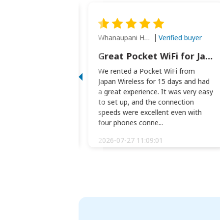
Whanaupani Henry Joseph Macown
Verified buyer
Verified buyer
This was wonderful option to a family of four. Everything worked smoothly.
Great Pocket WiFi for Japan Travel
rful option to a
We rented a Pocket WiFi from
. Everything worked
Japan Wireless for 15 days and had
picked the pocked
a great experience. It was very easy
okio Haneda airport
to set up, and the connection
t two weeks later to
speeds were excellent even with
m...
four phones conne...
:34:51
2026-07-27 11:09:01