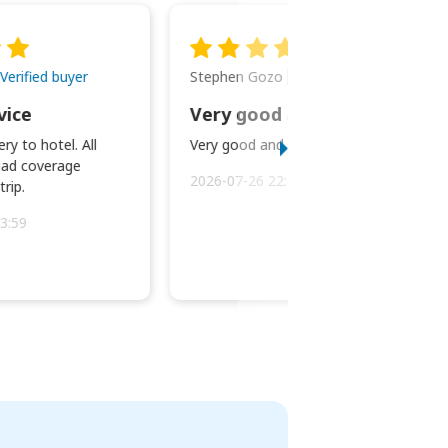
Stephen Gozo
Verified buyer
Verified buyer
vice
Very good and prompt service.
ry to hotel. All
Very good and prompt service.
ad coverage
2026-07-26 22:43:45
rip.
3:59