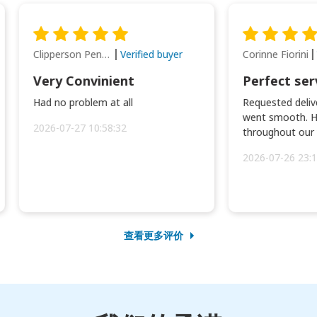
Clipperson Penilla
Corinne Fiorini
Verified buyer
Very Convinient
Perfect ser
Had no problem at all
Requested delive
went smooth. H
2026-07-27 10:58:32
throughout our t
2026-07-26 23:1
查看更多评价