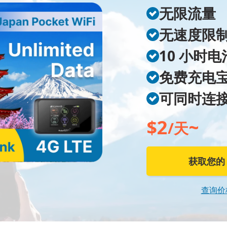
无限流量
无速度限
10 小时
免费充电
可同时连接
$2
~
/天
获取您的 W
查询价