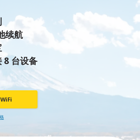
制
电池续航
宝
 8 台设备
iFi
格