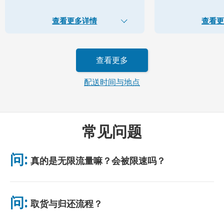
查看更多详情
查看更
查看更多
配送时间与地点
常见问题
问:
真的是无限流量嘛？会被限速吗？
是的，真正无限。我们不采用公平使用政策（FUP）或任何限速措
施。你可全天不限量使用数据。（如同任何移动网络，临时拥堵可
问:
取货与归还流程？
能影响网速。）若出现基于政策的限速，我们将补偿租金。