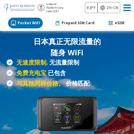
Inbound
¥ JPY
ZH-CN
Platform Corp.
Code: 5587
Pocket WiFi
Prepaid SIM Card
eSIM
日本真正无限流量的
随身 WiFi
无速度限制
. 无流量限制
免费充电宝
已包含
与其他同样价格。
价格匹配