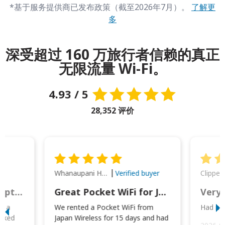
*基于服务提供商已发布政策（截至2026年7月）。
了解更
多
深受超过 160 万旅行者信赖的真正
无限流量 Wi-Fi。
4.93 / 5
28,352 评价
Whanaupani Henry Joseph Macown
r
Verified buyer
This was wonderful option to a family of four. Everything worked smoothly.
Great Pocket WiFi for Japan Travel
Very 
to a
We rented a Pocket WiFi from
Had no 
orked
Japan Wireless for 15 days and had