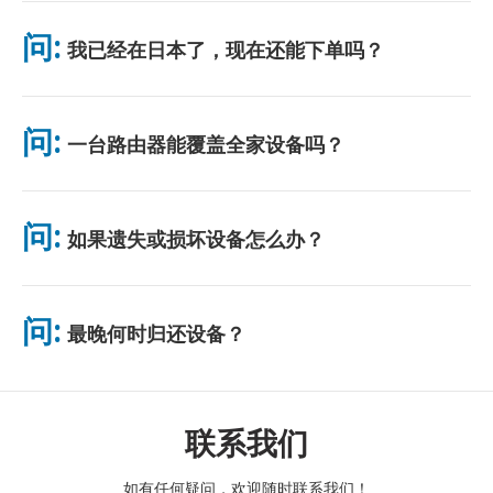
可在主要机场取货，或选择酒店/住址配送（入住前送达）。包裹
附带预付邮资回邮信封，只需投入任意邮筒即可。无需纸质手续，
问:
我已经在日本了，现在还能下单吗？
无需排队。
可以。机场可当天取货。酒店配送一般次日送达。若不确定，请联
系我们确认最快方案。
问:
一台路由器能覆盖全家设备吗？
可以。最多可连接 10 台设备（手机、平板、电脑）。电池续航最
长 10 小时，并附赠免费充电宝。电池续航最长 10 小时，并附赠
问:
如果遗失或损坏设备怎么办？
免费充电宝。
您可以在结账时添加保险，以涵盖丢失或损坏的情况。如果没有保
险，将收取更换费用。如果发生任何问题，请立即与我们联系——
问:
最晚何时归还设备？
我们将帮助您保持连接。
请在租赁结束次日中午前将设备投入邮筒。逾期归还将产生额外费
用。
联系我们
如有任何疑问，欢迎随时联系我们！