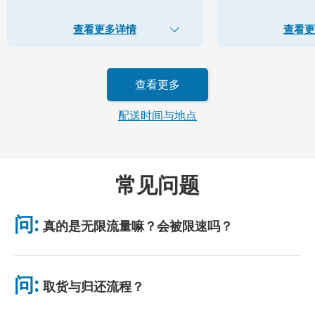
查看更多详情
查看更
查看更多
配送时间与地点
常见问题
问:
真的是无限流量嘛？会被限速吗？
是的，真正无限。我们不采用公平使用政策（FUP）或任何限速措
施。你可全天不限量使用数据。（如同任何移动网络，临时拥堵可
问:
取货与归还流程？
能影响网速。）若出现基于政策的限速，我们将补偿租金。