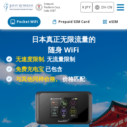
Inbound
¥ JPY
ZH-CN
Platform Corp.
Code: 5587
Pocket WiFi
Prepaid SIM Card
eSIM
日本真正无限流量的
随身 WiFi
无速度限制
. 无流量限制
免费充电宝
已包含
与其他同样价格。
价格匹配