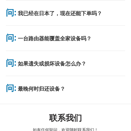
可在主要机场取货，或选择酒店/住址配送（入住前送达）。包裹
附带预付邮资回邮信封，只需投入任意邮筒即可。无需纸质手续，
问:
我已经在日本了，现在还能下单吗？
无需排队。
可以。机场可当天取货。酒店配送一般次日送达。若不确定，请联
系我们确认最快方案。
问:
一台路由器能覆盖全家设备吗？
可以。最多可连接 10 台设备（手机、平板、电脑）。电池续航最
长 10 小时，并附赠免费充电宝。电池续航最长 10 小时，并附赠
问:
如果遗失或损坏设备怎么办？
免费充电宝。
您可以在结账时添加保险，以涵盖丢失或损坏的情况。如果没有保
险，将收取更换费用。如果发生任何问题，请立即与我们联系——
问:
最晚何时归还设备？
我们将帮助您保持连接。
请在租赁结束次日中午前将设备投入邮筒。逾期归还将产生额外费
用。
联系我们
如有任何疑问，欢迎随时联系我们！