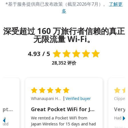
*基于服务提供商已发布政策（截至2026年7月）。
了解更
多
深受超过 160 万旅行者信赖的真正
无限流量 Wi-Fi。
4.93 / 5
28,352 评价
Whanaupani Henry Joseph Macown
r
Verified buyer
This was wonderful option to a family of four. Everything worked smoothly.
Great Pocket WiFi for Japan Travel
Very 
to a
We rented a Pocket WiFi from
Had no 
orked
Japan Wireless for 15 days and had