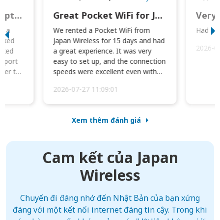
This was wonderful option to a family of four. Everything worked smoothly.
Great Pocket WiFi for Japan Travel
Very 
to a
We rented a Pocket WiFi from
Had no 
orked
Japan Wireless for 15 days and had
2026-0
cked
a great experience. It was very
irport
easy to set up, and the connection
ater to
speeds were excellent even with
four phones conne...
2026-07-27 11:09:01
Xem thêm đánh giá
Cam kết của Japan
Wireless
Chuyến đi đáng nhớ đến Nhật Bản của bạn xứng
đáng với một kết nối internet đáng tin cậy. Trong khi