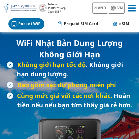
Inbound
₫ VND
VN
Platform Corp.
Code: 5587
Pocket WiFi
Prepaid SIM Card
eSIM
WiFi Nhật Bản
Dung Lượng
Không Giới Hạn
Không giới hạn tốc độ
. Không giới
hạn dung lượng.
Bao gồm sạc dự phòng miễn phí
Cùng mức giá với các nơi khác.
Hoàn
tiền nếu nếu bạn tìm thấy giá rẻ hơn.