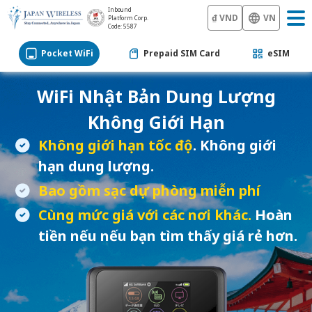
Inbound
₫ VND
VN
Platform Corp.
Code: 5587
Pocket WiFi
Prepaid SIM Card
eSIM
WiFi Nhật Bản
Dung Lượng
Không Giới Hạn
Không giới hạn tốc độ
. Không giới
hạn dung lượng.
Bao gồm sạc dự phòng miễn phí
Cùng mức giá với các nơi khác.
Hoàn
tiền nếu nếu bạn tìm thấy giá rẻ hơn.