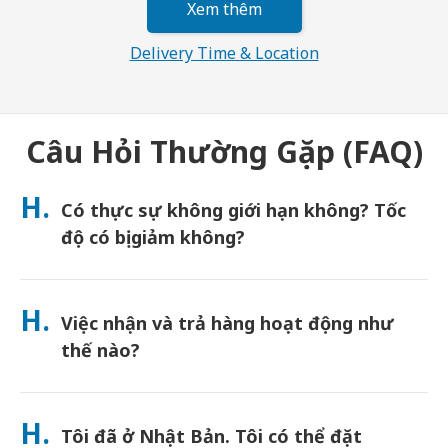
Xem thêm
Delivery Time & Location
Câu Hỏi Thường Gặp (FAQ)
H.
Có thực sự không giới hạn không? Tốc
độ có bị giảm không?
Dung lượng thực sự không giới hạn và Japan Wireless không
áp dụng giới hạn Chính sách sử dụng hợp lý (FUP) hoặc bóp băng
H.
Việc nhận và trả hàng hoạt động như
thông. Bạn có thể sử dụng bao nhiêu dung lượng tùy thích suốt
cả ngày. (Giống như bất kỳ mạng di động nào, tắc nghẽn nhà
thế nào?
mạng tạm thời có thể ảnh hưởng đến tốc độ). Nếu xảy ra việc
giới hạn tốc độ do FUP, Japan Wireless sẽ hoàn tiền thuê cho
Nhận tại các sân bay chính, hoặc chọn giao hàng đến khách
bạn.
sạn/nhà riêng (được giao đến trước khi nhận phòng/khởi
H.
Tôi đã ở Nhật Bản. Tôi có thể đặt
hành). Đã bao gồm phong bì trả hàng miễn cước—chỉ cần thả