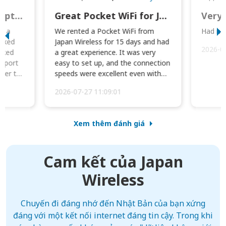
This was wonderful option to a family of four. Everything worked smoothly.
Great Pocket WiFi for Japan Travel
Very 
to a
We rented a Pocket WiFi from
Had no 
orked
Japan Wireless for 15 days and had
2026-0
cked
a great experience. It was very
irport
easy to set up, and the connection
ater to
speeds were excellent even with
four phones conne...
2026-07-27 11:09:01
Xem thêm đánh giá
Cam kết của Japan
Wireless
Chuyến đi đáng nhớ đến Nhật Bản của bạn xứng
đáng với một kết nối internet đáng tin cậy. Trong khi