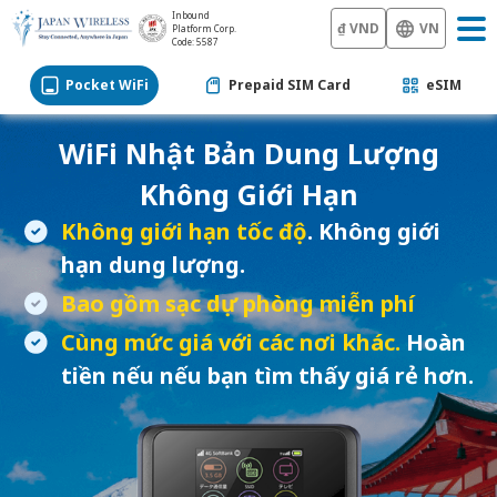
Inbound
₫ VND
VN
Platform Corp.
Code: 5587
Pocket WiFi
Prepaid SIM Card
eSIM
WiFi Nhật Bản
Dung Lượng
Không Giới Hạn
Không giới hạn tốc độ
. Không giới
hạn dung lượng.
Bao gồm sạc dự phòng miễn phí
Cùng mức giá với các nơi khác.
Hoàn
tiền nếu nếu bạn tìm thấy giá rẻ hơn.