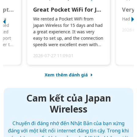
This was wonderful option to a family of four. Everything worked smoothly.
Great Pocket WiFi for Japan Travel
Very 
to a
We rented a Pocket WiFi from
Had no 
orked
Japan Wireless for 15 days and had
2026-0
cked
a great experience. It was very
irport
easy to set up, and the connection
ater to
speeds were excellent even with
four phones conne...
2026-07-27 11:09:01
Xem thêm đánh giá
Cam kết của Japan
Wireless
Chuyến đi đáng nhớ đến Nhật Bản của bạn xứng
đáng với một kết nối internet đáng tin cậy. Trong khi