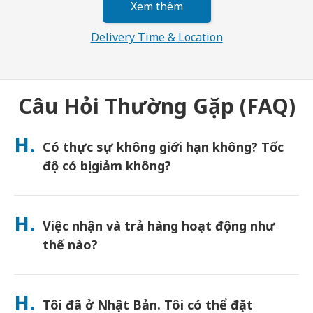
Xem thêm
Delivery Time & Location
Câu Hỏi Thường Gặp (FAQ)
H.
Có thực sự không giới hạn không? Tốc
độ có bị giảm không?
Dung lượng thực sự không giới hạn và Japan Wireless không
áp dụng giới hạn Chính sách sử dụng hợp lý (FUP) hoặc bóp băng
H.
Việc nhận và trả hàng hoạt động như
thông. Bạn có thể sử dụng bao nhiêu dung lượng tùy thích suốt
cả ngày. (Giống như bất kỳ mạng di động nào, tắc nghẽn nhà
thế nào?
mạng tạm thời có thể ảnh hưởng đến tốc độ). Nếu xảy ra việc
giới hạn tốc độ do FUP, Japan Wireless sẽ hoàn tiền thuê cho
Nhận tại các sân bay chính, hoặc chọn giao hàng đến khách
bạn.
sạn/nhà riêng (được giao đến trước khi nhận phòng/khởi
H.
Tôi đã ở Nhật Bản. Tôi có thể đặt
hành). Đã bao gồm phong bì trả hàng miễn cước—chỉ cần thả