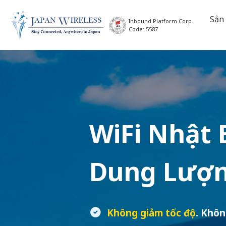
Sản
Inbound Platform Corp.
Code: 5587
WiFi Nhật 
Dung Lượn
Không giảm tốc độ
. Khôn