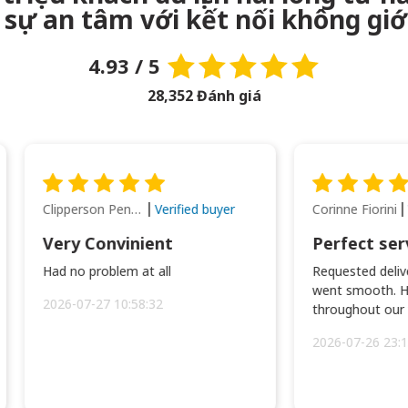
sự an tâm với kết nối không giớ
4.93 / 5
28,352 Đánh giá
Clipperson Penilla
Corinne Fiorini
Verified buyer
Very Convinient
Perfect ser
Had no problem at all
Requested delive
went smooth. H
2026-07-27 10:58:32
throughout our t
2026-07-26 23:1