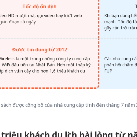
Tốc độ ổn định
deo HD mượt mà, gọi video hay lướt web
Khi bạn dùng hế
gián đoạn cả ngày.
mạnh. Tốc độ tả
gây cản trở trải
Được tin dùng từ 2012
Wireless là một trong những công ty cung cấp
Các nhà cung cấ
át WiFi đầu tiên tại Nhật Bản. Hơn một thập kỷ
phản hồi chậm đố
p dịch vụ tin cậy cho hơn 1,6 triệu khách du
FUP.
 sách được công bố của nhà cung cấp tính đến tháng 7 năm
triệu khách du lịch hài lòng từ 