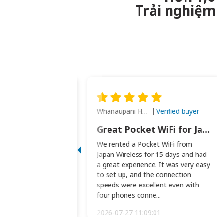
Trải nghiệm 
Whanaupani Henry Joseph Macown
Verified buyer
Verified buyer
This was wonderful option to a family of four. Everything worked smoothly.
Great Pocket WiFi for Japan Travel
rful option to a
We rented a Pocket WiFi from
. Everything worked
Japan Wireless for 15 days and had
picked the pocked
a great experience. It was very easy
okio Haneda airport
to set up, and the connection
t two weeks later to
speeds were excellent even with
m...
four phones conne...
:34:51
2026-07-27 11:09:01