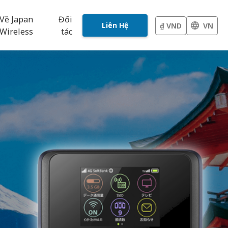
Về Japan
Đối
Liên Hệ
₫ VND
VN
Wireless
tác