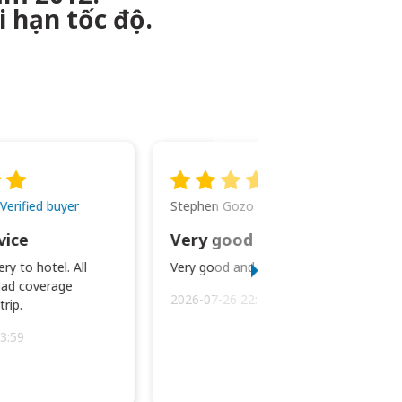
i hạn tốc độ.
Stephen Gozo
Verified buyer
Verified buyer
vice
Very good and prompt service.
ry to hotel. All
Very good and prompt service.
ad coverage
2026-07-26 22:43:45
rip.
3:59