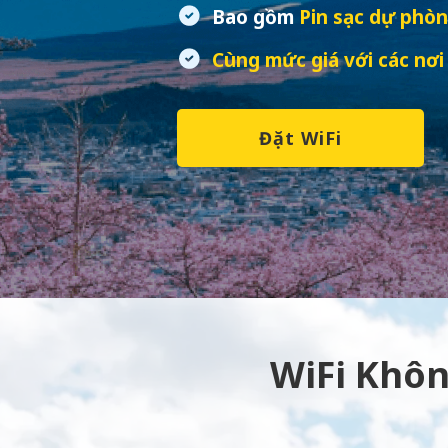
Bao gồm
Pin sạc dự phòn
Cùng mức giá với các nơi
Đặt WiFi
WiFi Khôn