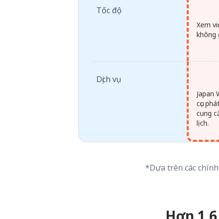
Tốc độ
Xem vi
không 
Dịch vụ
Japan 
cục ph
cung cấ
lịch.
*Dựa trên các chính
Hơn 1,6 