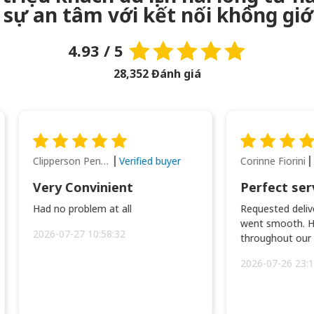
sự an tâm với kết nối không giớ
4.93 / 5
28,352 Đánh giá
Clipperson Penilla
Corinne Fiorini
Verified buyer
Very Convinient
Perfect ser
Had no problem at all
Requested delive
went smooth. H
2026-07-27 10:58:32
throughout our t
2026-07-26 23:1