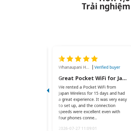
Trải nghiệm 
Whanaupani Henry Joseph Macown
Verified buyer
Verified buyer
This was wonderful option to a family of four. Everything worked smoothly.
Great Pocket WiFi for Japan Travel
rful option to a
We rented a Pocket WiFi from
. Everything worked
Japan Wireless for 15 days and had
picked the pocked
a great experience. It was very easy
okio Haneda airport
to set up, and the connection
t two weeks later to
speeds were excellent even with
m...
four phones conne...
:34:51
2026-07-27 11:09:01