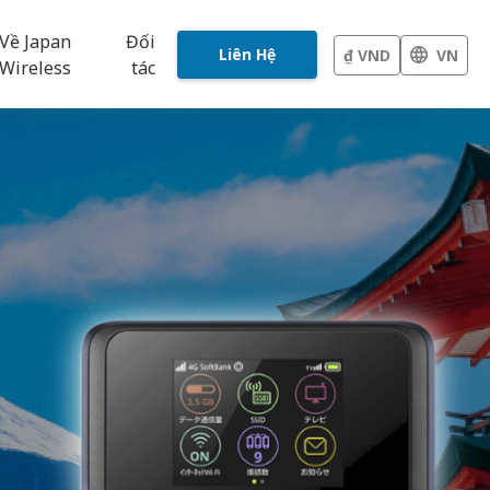
Về Japan
Đối
Liên Hệ
₫ VND
VN
Wireless
tác