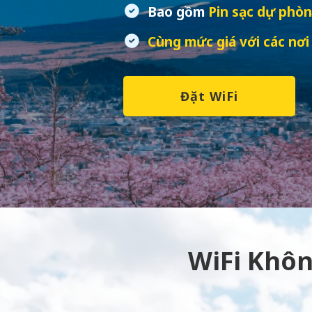
Bao gồm
Pin sạc dự phòn
Cùng mức giá với các nơi
Đặt WiFi
WiFi Khôn