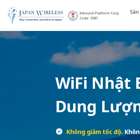
Sản
Inbound Platform Corp.
Code: 5587
WiFi Nhật 
Dung Lượn
Không giảm tốc độ
. Khôn