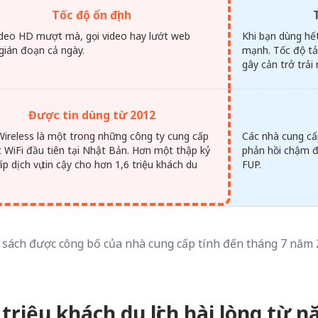
Tốc độ ổn định
deo HD mượt mà, gọi video hay lướt web
Khi bạn dùng hế
gián đoạn cả ngày.
mạnh. Tốc độ tả
gây cản trở trải
Được tin dùng từ 2012
Wireless là một trong những công ty cung cấp
Các nhà cung cấ
át WiFi đầu tiên tại Nhật Bản. Hơn một thập kỷ
phản hồi chậm đố
p dịch vụ tin cậy cho hơn 1,6 triệu khách du
FUP.
 sách được công bố của nhà cung cấp tính đến tháng 7 năm
triệu khách du lịch hài lòng từ 