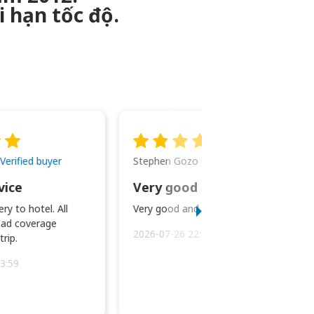
i hạn tốc độ.
Stephen Gozo
Verified buyer
Verified buyer
vice
Very good and prompt service.
ry to hotel. All
Very good and prompt service.
ad coverage
2026-07-26 22:43:45
rip.
3:59