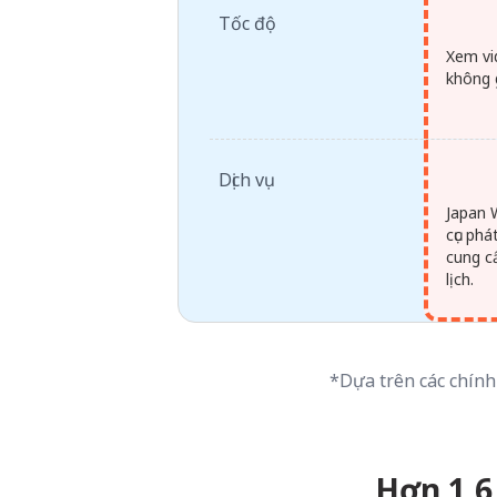
Tốc độ
Xem vi
không 
Dịch vụ
Japan 
cục ph
cung cấ
lịch.
*Dựa trên các chính
Hơn 1,6 