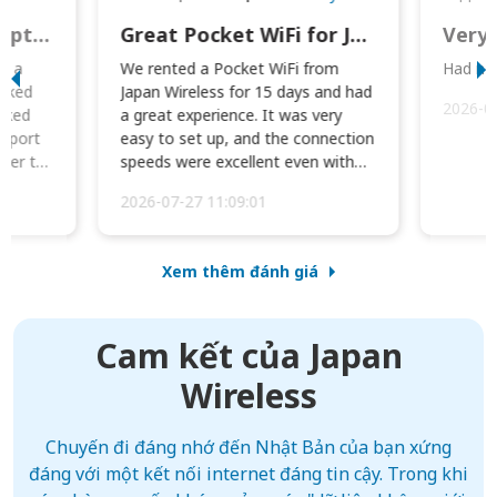
This was wonderful option to a family of four. Everything worked smoothly.
Great Pocket WiFi for Japan Travel
Very 
to a
We rented a Pocket WiFi from
Had no 
orked
Japan Wireless for 15 days and had
2026-0
cked
a great experience. It was very
irport
easy to set up, and the connection
ater to
speeds were excellent even with
four phones conne...
2026-07-27 11:09:01
Xem thêm đánh giá
Cam kết của Japan
Wireless
Chuyến đi đáng nhớ đến Nhật Bản của bạn xứng
đáng với một kết nối internet đáng tin cậy. Trong khi