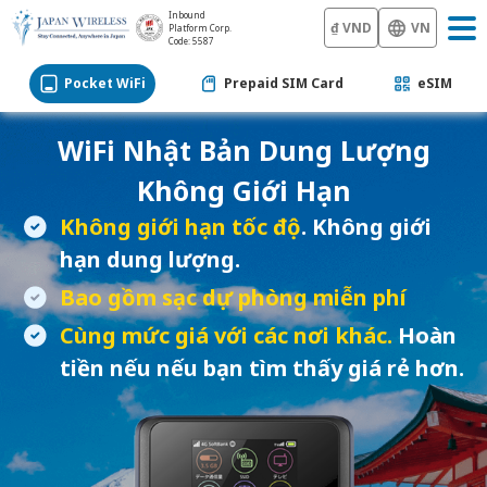
Inbound
₫ VND
VN
Platform Corp.
Code: 5587
Pocket WiFi
Prepaid SIM Card
eSIM
WiFi Nhật Bản
Dung Lượng
Không Giới Hạn
Không giới hạn tốc độ
. Không giới
hạn dung lượng.
Bao gồm sạc dự phòng miễn phí
Cùng mức giá với các nơi khác.
Hoàn
tiền nếu nếu bạn tìm thấy giá rẻ hơn.