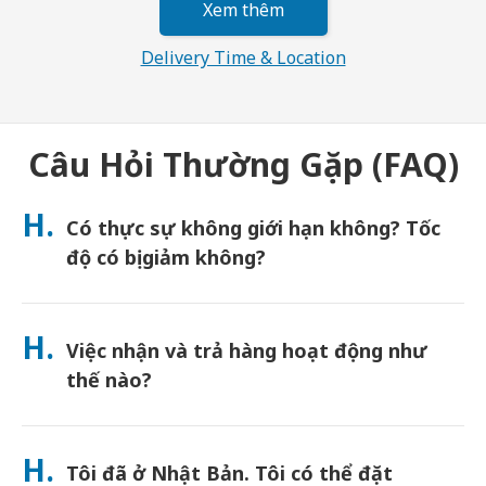
Xem thêm
Delivery Time & Location
Câu Hỏi Thường Gặp (FAQ)
H.
Có thực sự không giới hạn không? Tốc
độ có bị giảm không?
Dung lượng thực sự không giới hạn và Japan Wireless không
áp dụng giới hạn Chính sách sử dụng hợp lý (FUP) hoặc bóp băng
H.
Việc nhận và trả hàng hoạt động như
thông. Bạn có thể sử dụng bao nhiêu dung lượng tùy thích suốt
cả ngày. (Giống như bất kỳ mạng di động nào, tắc nghẽn nhà
thế nào?
mạng tạm thời có thể ảnh hưởng đến tốc độ). Nếu xảy ra việc
giới hạn tốc độ do FUP, Japan Wireless sẽ hoàn tiền thuê cho
Nhận tại các sân bay chính, hoặc chọn giao hàng đến khách
bạn.
sạn/nhà riêng (được giao đến trước khi nhận phòng/khởi
H.
Tôi đã ở Nhật Bản. Tôi có thể đặt
hành). Đã bao gồm phong bì trả hàng miễn cước—chỉ cần thả