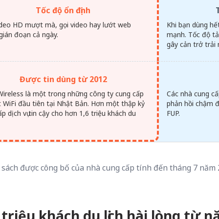
Tốc độ ổn định
deo HD mượt mà, gọi video hay lướt web
Khi bạn dùng hế
gián đoạn cả ngày.
mạnh. Tốc độ tả
gây cản trở trải
Được tin dùng từ 2012
Wireless là một trong những công ty cung cấp
Các nhà cung cấ
át WiFi đầu tiên tại Nhật Bản. Hơn một thập kỷ
phản hồi chậm đố
p dịch vụ tin cậy cho hơn 1,6 triệu khách du
FUP.
 sách được công bố của nhà cung cấp tính đến tháng 7 năm
triệu khách du lịch hài lòng từ 