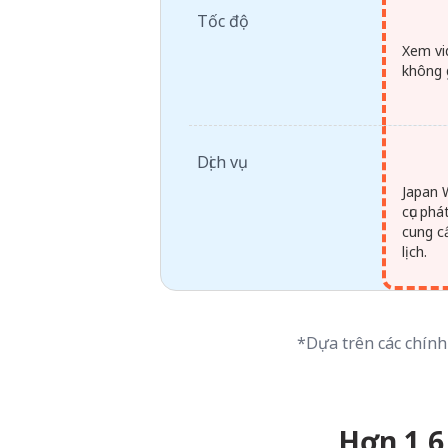
Tốc độ
Xem vi
không 
Dịch vụ
Japan 
cục ph
cung cấ
lịch.
*Dựa trên các chính
Hơn 1,6 