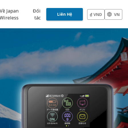
Về Japan
Đối
Liên Hệ
₫ VND
VN
Wireless
tác