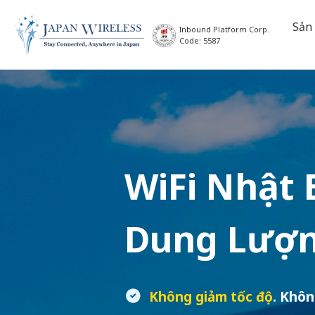
Sản
Inbound Platform Corp.
Code: 5587
WiFi Nhật 
Dung Lượn
Không giảm tốc độ
. Khôn