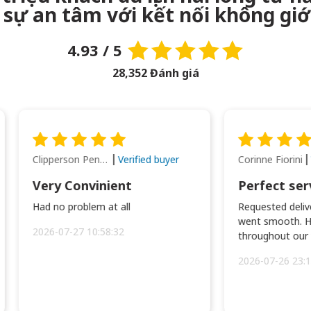
sự an tâm với kết nối không giớ
4.93 / 5
28,352 Đánh giá
Clipperson Penilla
Corinne Fiorini
Verified buyer
Very Convinient
Perfect ser
Had no problem at all
Requested delive
went smooth. H
2026-07-27 10:58:32
throughout our t
2026-07-26 23:1