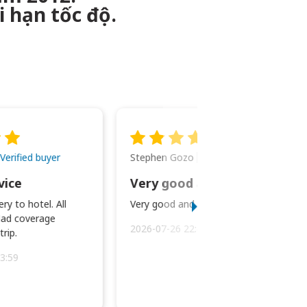
i hạn tốc độ.
Stephen Gozo
Verified buyer
Verified buyer
vice
Very good and prompt service.
ry to hotel. All
Very good and prompt service.
ad coverage
2026-07-26 22:43:45
rip.
3:59