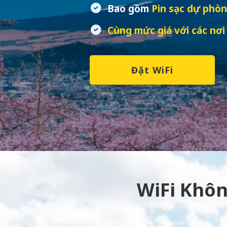
Bao gồm
Pin sạc dự phòn
Cùng mức giá với các nơi
Đặt WiFi
WiFi Khôn