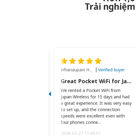
Trải nghiệm 
Whanaupani Henry Joseph Macown
Verified buyer
Verified buyer
This was wonderful option to a family of four. Everything worked smoothly.
Great Pocket WiFi for Japan Travel
rful option to a
We rented a Pocket WiFi from
. Everything worked
Japan Wireless for 15 days and had
picked the pocked
a great experience. It was very easy
okio Haneda airport
to set up, and the connection
t two weeks later to
speeds were excellent even with
m...
four phones conne...
:34:51
2026-07-27 11:09:01