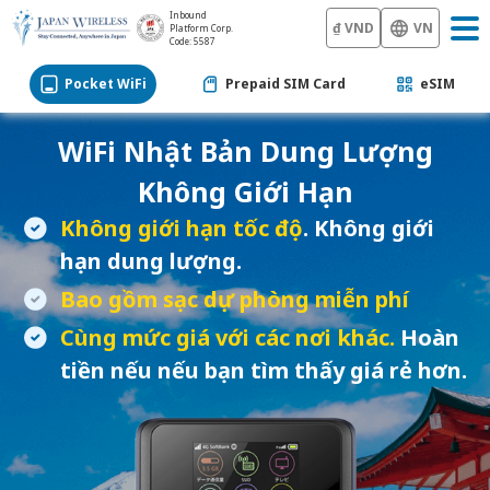
Inbound
₫ VND
VN
Platform Corp.
Code: 5587
Pocket WiFi
Prepaid SIM Card
eSIM
WiFi Nhật Bản
Dung Lượng
Không Giới Hạn
Không giới hạn tốc độ
. Không giới
hạn dung lượng.
Bao gồm sạc dự phòng miễn phí
Cùng mức giá với các nơi khác.
Hoàn
tiền nếu nếu bạn tìm thấy giá rẻ hơn.