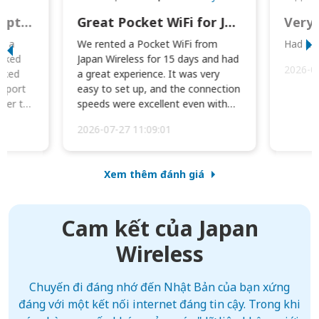
This was wonderful option to a family of four. Everything worked smoothly.
Great Pocket WiFi for Japan Travel
Very 
to a
We rented a Pocket WiFi from
Had no 
orked
Japan Wireless for 15 days and had
2026-0
cked
a great experience. It was very
irport
easy to set up, and the connection
ater to
speeds were excellent even with
four phones conne...
2026-07-27 11:09:01
Xem thêm đánh giá
Cam kết của Japan
Wireless
Chuyến đi đáng nhớ đến Nhật Bản của bạn xứng
đáng với một kết nối internet đáng tin cậy. Trong khi