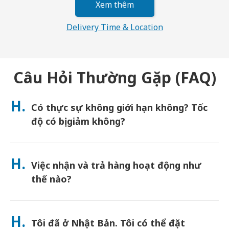
Xem thêm
Delivery Time & Location
Câu Hỏi Thường Gặp (FAQ)
H.
Có thực sự không giới hạn không? Tốc
độ có bị giảm không?
Dung lượng thực sự không giới hạn và Japan Wireless không
áp dụng giới hạn Chính sách sử dụng hợp lý (FUP) hoặc bóp băng
H.
Việc nhận và trả hàng hoạt động như
thông. Bạn có thể sử dụng bao nhiêu dung lượng tùy thích suốt
cả ngày. (Giống như bất kỳ mạng di động nào, tắc nghẽn nhà
thế nào?
mạng tạm thời có thể ảnh hưởng đến tốc độ). Nếu xảy ra việc
giới hạn tốc độ do FUP, Japan Wireless sẽ hoàn tiền thuê cho
Nhận tại các sân bay chính, hoặc chọn giao hàng đến khách
bạn.
sạn/nhà riêng (được giao đến trước khi nhận phòng/khởi
H.
Tôi đã ở Nhật Bản. Tôi có thể đặt
hành). Đã bao gồm phong bì trả hàng miễn cước—chỉ cần thả