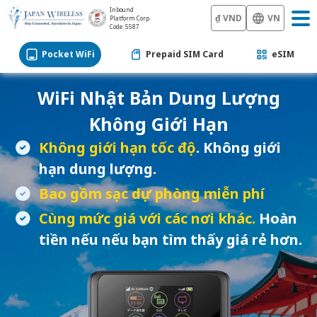
Inbound
₫ VND
VN
Platform Corp.
Code: 5587
Pocket WiFi
Prepaid SIM Card
eSIM
WiFi Nhật Bản
Dung Lượng
Không Giới Hạn
Không giới hạn tốc độ
. Không giới
hạn dung lượng.
Bao gồm sạc dự phòng miễn phí
Cùng mức giá với các nơi khác.
Hoàn
tiền nếu nếu bạn tìm thấy giá rẻ hơn.