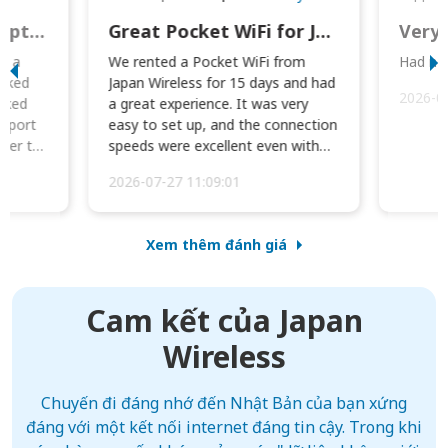
This was wonderful option to a family of four. Everything worked smoothly.
Great Pocket WiFi for Japan Travel
Very 
to a
We rented a Pocket WiFi from
Had no 
orked
Japan Wireless for 15 days and had
2026-0
cked
a great experience. It was very
irport
easy to set up, and the connection
ater to
speeds were excellent even with
four phones conne...
2026-07-27 11:09:01
Xem thêm đánh giá
Cam kết của Japan
Wireless
Chuyến đi đáng nhớ đến Nhật Bản của bạn xứng
đáng với một kết nối internet đáng tin cậy. Trong khi