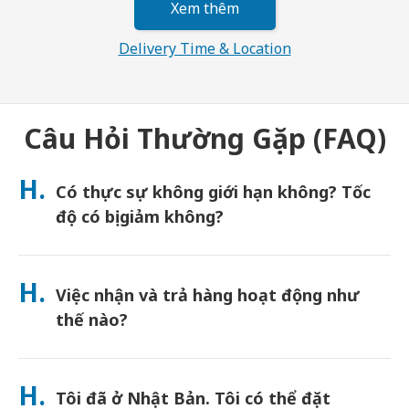
Xem thêm
Delivery Time & Location
Câu Hỏi Thường Gặp (FAQ)
H.
Có thực sự không giới hạn không? Tốc
độ có bị giảm không?
Dung lượng thực sự không giới hạn và Japan Wireless không
áp dụng giới hạn Chính sách sử dụng hợp lý (FUP) hoặc bóp băng
H.
Việc nhận và trả hàng hoạt động như
thông. Bạn có thể sử dụng bao nhiêu dung lượng tùy thích suốt
cả ngày. (Giống như bất kỳ mạng di động nào, tắc nghẽn nhà
thế nào?
mạng tạm thời có thể ảnh hưởng đến tốc độ). Nếu xảy ra việc
giới hạn tốc độ do FUP, Japan Wireless sẽ hoàn tiền thuê cho
Nhận tại các sân bay chính, hoặc chọn giao hàng đến khách
bạn.
sạn/nhà riêng (được giao đến trước khi nhận phòng/khởi
H.
Tôi đã ở Nhật Bản. Tôi có thể đặt
hành). Đã bao gồm phong bì trả hàng miễn cước—chỉ cần thả