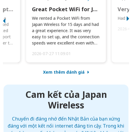
This was wonderful option to a family of four. Everything worked smoothly.
Great Pocket WiFi for Japan Travel
Very 
to a
We rented a Pocket WiFi from
Had no 
orked
Japan Wireless for 15 days and had
2026-0
cked
a great experience. It was very
irport
easy to set up, and the connection
ater to
speeds were excellent even with
four phones conne...
2026-07-27 11:09:01
Xem thêm đánh giá
Cam kết của Japan
Wireless
Chuyến đi đáng nhớ đến Nhật Bản của bạn xứng
đáng với một kết nối internet đáng tin cậy. Trong khi