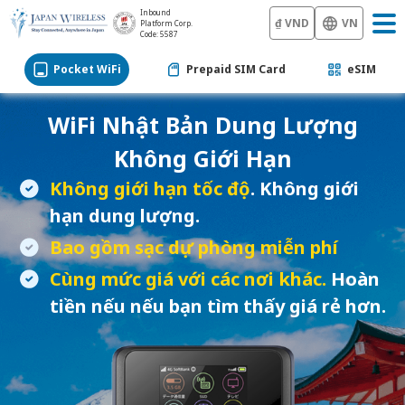
Inbound
₫ VND
VN
Platform Corp.
Code: 5587
Pocket WiFi
Prepaid SIM Card
eSIM
WiFi Nhật Bản
Dung Lượng
Không Giới Hạn
Không giới hạn tốc độ
. Không giới
hạn dung lượng.
Bao gồm sạc dự phòng miễn phí
Cùng mức giá với các nơi khác.
Hoàn
tiền nếu nếu bạn tìm thấy giá rẻ hơn.