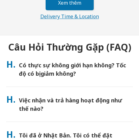
Xem thêm
Delivery Time & Location
Câu Hỏi Thường Gặp (FAQ)
H.
Có thực sự không giới hạn không? Tốc
độ có bị giảm không?
Dung lượng thực sự không giới hạn và Japan Wireless không
áp dụng giới hạn Chính sách sử dụng hợp lý (FUP) hoặc bóp băng
H.
Việc nhận và trả hàng hoạt động như
thông. Bạn có thể sử dụng bao nhiêu dung lượng tùy thích suốt
cả ngày. (Giống như bất kỳ mạng di động nào, tắc nghẽn nhà
thế nào?
mạng tạm thời có thể ảnh hưởng đến tốc độ). Nếu xảy ra việc
giới hạn tốc độ do FUP, Japan Wireless sẽ hoàn tiền thuê cho
Nhận tại các sân bay chính, hoặc chọn giao hàng đến khách
bạn.
sạn/nhà riêng (được giao đến trước khi nhận phòng/khởi
H.
Tôi đã ở Nhật Bản. Tôi có thể đặt
hành). Đã bao gồm phong bì trả hàng miễn cước—chỉ cần thả