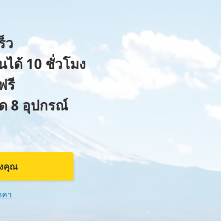
ร็ว
นได้ 10 ชั่วโมง
ฟรี
สุด 8 อุปกรณ์
~
องคุณ
าคา