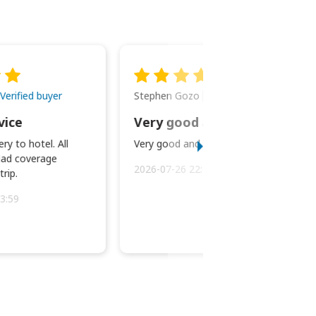
Stephen Gozo
Verified buyer
Verified buyer
vice
Very good and prompt service.
ry to hotel. All
Very good and prompt service.
ad coverage
2026-07-26 22:43:45
rip.
3:59