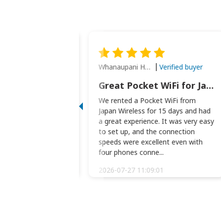
Whanaupani Henry Joseph Macown
Verified buyer
Verified buyer
This was wonderful option to a family of four. Everything worked smoothly.
Great Pocket WiFi for Japan Travel
rful option to a
We rented a Pocket WiFi from
. Everything worked
Japan Wireless for 15 days and had
picked the pocked
a great experience. It was very easy
okio Haneda airport
to set up, and the connection
t two weeks later to
speeds were excellent even with
m...
four phones conne...
:34:51
2026-07-27 11:09:01