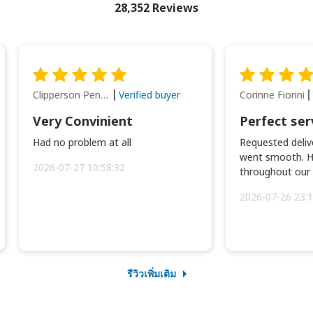
28,352 Reviews
Clipperson Penilla
Corinne Fiorini
Verified buyer
Very Convinient
Perfect ser
Had no problem at all
Requested delive
went smooth. H
2026-07-27 10:58:32
throughout our t
2026-07-26 23:1
รีวิวเพิ่มเติม