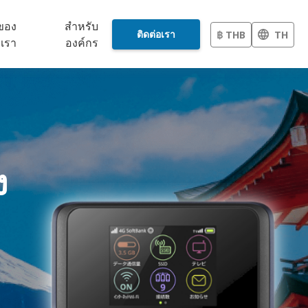
วของ
สำหรับ
ติดต่อเรา
฿ THB
TH
เรา
องค์กร
ง