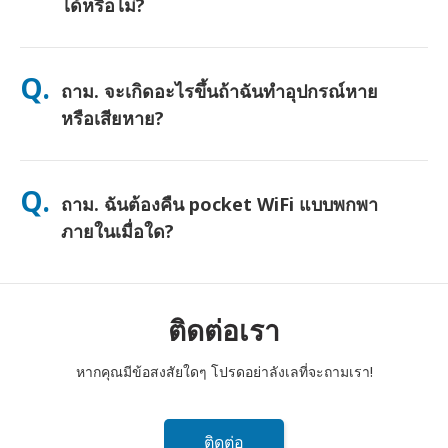
ได้หรือไม่?
ตอบ. ได้ครับ—เชื่อมต่อได้สูงสุด 10 อุปกรณ์พร้อมกัน (โทรศัพท์,
แท็บเล็ต, แล็ปท็อป) แบตเตอรี่ใช้งานได้นานถึง 10 ชั่วโมง และเรามี
Q.
ถาม. จะเกิดอะไรขึ้นถ้าฉันทำอุปกรณ์หาย
พาวเวอร์แบงค์ฟรีให้เพื่อการใช้งานตลอดทั้งวัน
หรือเสียหาย?
คุณสามารถเพิ่มประกันภัยตอนชำระเงินเพื่อคุ้มครองการสูญหายหรือ
เสียหาย หากไม่มีประกัน จะมีค่าธรรมเนียมการเปลี่ยนเครื่อง หากมี
Q.
ถาม. ฉันต้องคืน pocket WiFi แบบพกพา
อะไรเกิดขึ้น ติดต่อเราทันที—เราจะช่วยให้คุณเชื่อมต่อได้ตลอดเวลา
ภายในเมื่อใด?
ตอบ. คุณต้องหย่อนเราเตอร์ pocket WiFi แบบพกพาของคุณลงในตู้
ไปรษณีย์ภายในเที่ยงวันของวันถัดไปหลังจากสิ้นสุดระยะเวลาเช่า
หากคุณส่งคืนล่าช้า คุณจะถูกเรียกเก็บเงิน
ติดต่อเรา
หากคุณมีข้อสงสัยใดๆ โปรดอย่าลังเลที่จะถามเรา!
ติดต่อ