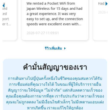
to a
We rented a Pocket WiFi from
Had no 
orked
Japan Wireless for 15 days and had
2026-0
cked
a great experience. It was very
irport
easy to set up, and the connection
ater to
speeds were excellent even with
four phones conne...
2026-07-27 11:09:01
รีวิวเพิ่มเติม
คำมั่นสัญญาของเรา
การเดินทางไปญี่ปุ่นครั้งหนึ่งในชีวิตของคุณสมควรได้รับ
การเชื่อมต่อที่คุณวางใจได้ ในขณะที่ผู้ให้บริการรายอื่น
สัญญาว่าจะให้ข้อมูล "ไม่จำกัด" แต่กลับลดความเร็วของ
คุณเมื่อคุณต้องการมากที่สุด เรารับประกันว่าความเร็วของ
คุณจะไม่ถูกลดลง ไม่มีเงื่อนไขตัวเล็กๆ ไม่มีเพดานแอบแฝง
หากเกิดขึ้น เราจะแก้ไขให้ถูกต้อง