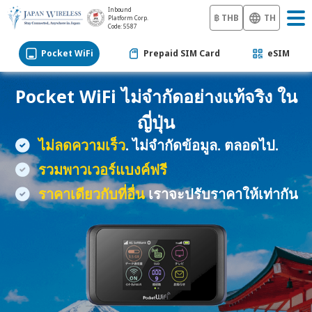
Inbound
฿ THB
TH
Platform Corp.
Code: 5587
Pocket WiFi
Prepaid SIM Card
eSIM
Pocket WiFi
ไม่จำกัดอย่างแท้จริง ใน
ญี่ปุ่น
ไม่ลดความเร็ว
. ไม่จำกัดข้อมูล. ตลอดไป.
รวมพาวเวอร์แบงค์ฟรี
ราคาเดียวกับที่อื่น
เราจะปรับราคาให้เท่ากัน