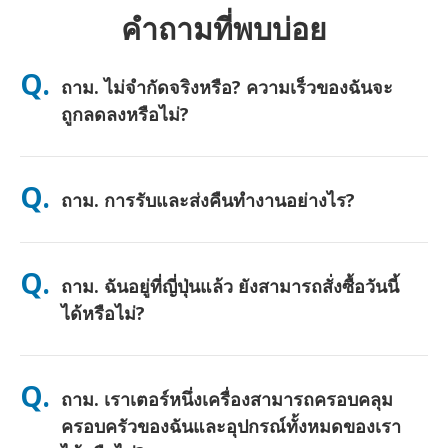
คำถามที่พบบ่อย
Q.
ถาม. ไม่จำกัดจริงหรือ? ความเร็วของฉันจะ
ถูกลดลงหรือไม่?
ตอบ. ใช่ครับ ไม่จำกัดอย่างแท้จริง และเราไม่ใช้เพดานนโยบายการ
ใช้งานอย่างเป็นธรรม (FUP) หรือการลดความเร็วเทียม คุณสามารถ
Q.
ถาม. การรับและส่งคืนทำงานอย่างไร?
ใช้ข้อมูลได้มากเท่าที่คุณต้องการตลอดทั้งวัน (เช่นเดียวกับเครือข่าย
มือถืออื่นๆ ความแออัดชั่วคราวของผู้ให้บริการอาจส่งผลต่อความเร็ว)
หากมีการลดความเร็วตามนโยบายเกิดขึ้น เราจะคืนเครดิตค่าเช่าให้
ตอบ. รับที่สนามบินหลัก หรือเลือกจัดส่งที่โรงแรม/บ้าน (มาถึงก่อน
คุณ
เช็คอิน/ออกเดินทาง) มีซองจดหมายสำหรับส่งคืนแบบชำระเงินล่วง
Q.
ถาม. ฉันอยู่ที่ญี่ปุ่นแล้ว ยังสามารถสั่งซื้อวันนี้
หน้าให้—เพียงนำไปหย่อนที่ตู้ไปรษณีย์ใดก็ได้ในญี่ปุ่น ไม่ต้องใช้
เอกสาร ไม่ต้องต่อคิวที่เคาน์เตอร์
ได้หรือไม่?
ตอบ. ได้ครับ มีบริการรับที่สนามบินในวันเดียวกัน สำหรับการจัดส่งที่
โรงแรม คำสั่งซื้อมักจะถึงในวันถัดไป หากคุณไม่แน่ใจ ติดต่อเราและ
Q.
ถาม. เราเตอร์หนึ่งเครื่องสามารถครอบคลุม
เราจะยืนยันตัวเลือกที่เร็วที่สุดสำหรับพื้นที่ของคุณ
ครอบครัวของฉันและอุปกรณ์ทั้งหมดของเรา