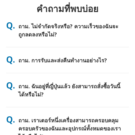
คำถามที่พบบ่อย
Q.
ถาม. ไม่จำกัดจริงหรือ? ความเร็วของฉันจะ
ถูกลดลงหรือไม่?
ตอบ. ใช่ครับ ไม่จำกัดอย่างแท้จริง และเราไม่ใช้เพดานนโยบายการ
ใช้งานอย่างเป็นธรรม (FUP) หรือการลดความเร็วเทียม คุณสามารถ
Q.
ถาม. การรับและส่งคืนทำงานอย่างไร?
ใช้ข้อมูลได้มากเท่าที่คุณต้องการตลอดทั้งวัน (เช่นเดียวกับเครือข่าย
มือถืออื่นๆ ความแออัดชั่วคราวของผู้ให้บริการอาจส่งผลต่อความเร็ว)
หากมีการลดความเร็วตามนโยบายเกิดขึ้น เราจะคืนเครดิตค่าเช่าให้
ตอบ. รับที่สนามบินหลัก หรือเลือกจัดส่งที่โรงแรม/บ้าน (มาถึงก่อน
คุณ
เช็คอิน/ออกเดินทาง) มีซองจดหมายสำหรับส่งคืนแบบชำระเงินล่วง
Q.
ถาม. ฉันอยู่ที่ญี่ปุ่นแล้ว ยังสามารถสั่งซื้อวันนี้
หน้าให้—เพียงนำไปหย่อนที่ตู้ไปรษณีย์ใดก็ได้ในญี่ปุ่น ไม่ต้องใช้
เอกสาร ไม่ต้องต่อคิวที่เคาน์เตอร์
ได้หรือไม่?
ตอบ. ได้ครับ มีบริการรับที่สนามบินในวันเดียวกัน สำหรับการจัดส่งที่
โรงแรม คำสั่งซื้อมักจะถึงในวันถัดไป หากคุณไม่แน่ใจ ติดต่อเราและ
Q.
ถาม. เราเตอร์หนึ่งเครื่องสามารถครอบคลุม
เราจะยืนยันตัวเลือกที่เร็วที่สุดสำหรับพื้นที่ของคุณ
ครอบครัวของฉันและอุปกรณ์ทั้งหมดของเรา