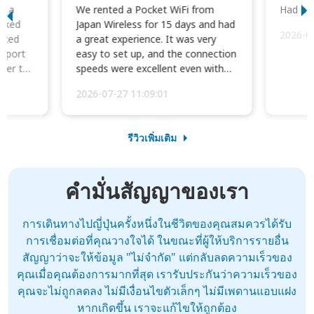
to a
We rented a Pocket WiFi from
Had no 
orked
Japan Wireless for 15 days and had
2026-0
cked
a great experience. It was very
irport
easy to set up, and the connection
ater to
speeds were excellent even with
four phones conne...
2026-07-27 11:09:01
รีวิวเพิ่มเติม
คำมั่นสัญญาของเรา
การเดินทางไปญี่ปุ่นครั้งหนึ่งในชีวิตของคุณสมควรได้รับ
การเชื่อมต่อที่คุณวางใจได้ ในขณะที่ผู้ให้บริการรายอื่น
สัญญาว่าจะให้ข้อมูล "ไม่จำกัด" แต่กลับลดความเร็วของ
คุณเมื่อคุณต้องการมากที่สุด เรารับประกันว่าความเร็วของ
คุณจะไม่ถูกลดลง ไม่มีเงื่อนไขตัวเล็กๆ ไม่มีเพดานแอบแฝง
หากเกิดขึ้น เราจะแก้ไขให้ถูกต้อง