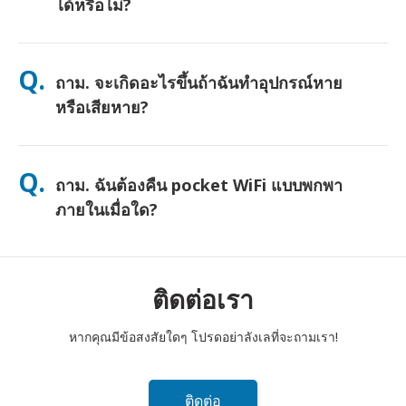
ได้หรือไม่?
ตอบ. ได้ครับ—เชื่อมต่อได้สูงสุด 10 อุปกรณ์พร้อมกัน (โทรศัพท์,
แท็บเล็ต, แล็ปท็อป) แบตเตอรี่ใช้งานได้นานถึง 10 ชั่วโมง และเรามี
Q.
ถาม. จะเกิดอะไรขึ้นถ้าฉันทำอุปกรณ์หาย
พาวเวอร์แบงค์ฟรีให้เพื่อการใช้งานตลอดทั้งวัน
หรือเสียหาย?
คุณสามารถเพิ่มประกันภัยตอนชำระเงินเพื่อคุ้มครองการสูญหายหรือ
เสียหาย หากไม่มีประกัน จะมีค่าธรรมเนียมการเปลี่ยนเครื่อง หากมี
Q.
ถาม. ฉันต้องคืน pocket WiFi แบบพกพา
อะไรเกิดขึ้น ติดต่อเราทันที—เราจะช่วยให้คุณเชื่อมต่อได้ตลอดเวลา
ภายในเมื่อใด?
ตอบ. คุณต้องหย่อนเราเตอร์ pocket WiFi แบบพกพาของคุณลงในตู้
ไปรษณีย์ภายในเที่ยงวันของวันถัดไปหลังจากสิ้นสุดระยะเวลาเช่า
หากคุณส่งคืนล่าช้า คุณจะถูกเรียกเก็บเงิน
ติดต่อเรา
หากคุณมีข้อสงสัยใดๆ โปรดอย่าลังเลที่จะถามเรา!
ติดต่อ