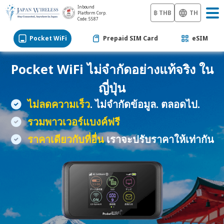
Inbound
฿ THB
TH
Platform Corp.
Code: 5587
Pocket WiFi
Prepaid SIM Card
eSIM
Pocket WiFi
ไม่จำกัดอย่างแท้จริง ใน
ญี่ปุ่น
ไม่ลดความเร็ว
. ไม่จำกัดข้อมูล. ตลอดไป.
รวมพาวเวอร์แบงค์ฟรี
ราคาเดียวกับที่อื่น
เราจะปรับราคาให้เท่ากัน