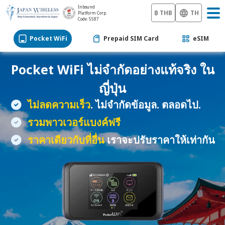
Inbound
฿ THB
TH
Platform Corp.
Code: 5587
Pocket WiFi
Prepaid SIM Card
eSIM
Pocket WiFi
ไม่จำกัดอย่างแท้จริง ใน
ญี่ปุ่น
ไม่ลดความเร็ว
. ไม่จำกัดข้อมูล. ตลอดไป.
รวมพาวเวอร์แบงค์ฟรี
ราคาเดียวกับที่อื่น
เราจะปรับราคาให้เท่ากัน