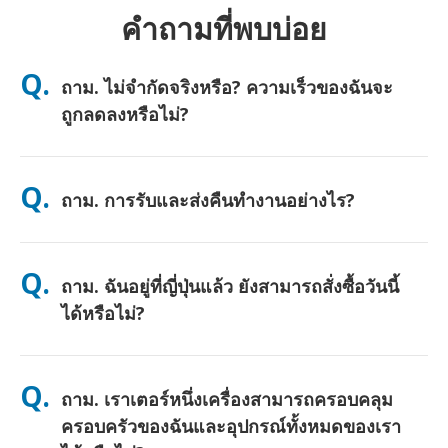
คำถามที่พบบ่อย
Q.
ถาม. ไม่จำกัดจริงหรือ? ความเร็วของฉันจะ
ถูกลดลงหรือไม่?
ตอบ. ใช่ครับ ไม่จำกัดอย่างแท้จริง และเราไม่ใช้เพดานนโยบายการ
ใช้งานอย่างเป็นธรรม (FUP) หรือการลดความเร็วเทียม คุณสามารถ
Q.
ถาม. การรับและส่งคืนทำงานอย่างไร?
ใช้ข้อมูลได้มากเท่าที่คุณต้องการตลอดทั้งวัน (เช่นเดียวกับเครือข่าย
มือถืออื่นๆ ความแออัดชั่วคราวของผู้ให้บริการอาจส่งผลต่อความเร็ว)
หากมีการลดความเร็วตามนโยบายเกิดขึ้น เราจะคืนเครดิตค่าเช่าให้
ตอบ. รับที่สนามบินหลัก หรือเลือกจัดส่งที่โรงแรม/บ้าน (มาถึงก่อน
คุณ
เช็คอิน/ออกเดินทาง) มีซองจดหมายสำหรับส่งคืนแบบชำระเงินล่วง
Q.
ถาม. ฉันอยู่ที่ญี่ปุ่นแล้ว ยังสามารถสั่งซื้อวันนี้
หน้าให้—เพียงนำไปหย่อนที่ตู้ไปรษณีย์ใดก็ได้ในญี่ปุ่น ไม่ต้องใช้
เอกสาร ไม่ต้องต่อคิวที่เคาน์เตอร์
ได้หรือไม่?
ตอบ. ได้ครับ มีบริการรับที่สนามบินในวันเดียวกัน สำหรับการจัดส่งที่
โรงแรม คำสั่งซื้อมักจะถึงในวันถัดไป หากคุณไม่แน่ใจ ติดต่อเราและ
Q.
ถาม. เราเตอร์หนึ่งเครื่องสามารถครอบคลุม
เราจะยืนยันตัวเลือกที่เร็วที่สุดสำหรับพื้นที่ของคุณ
ครอบครัวของฉันและอุปกรณ์ทั้งหมดของเรา