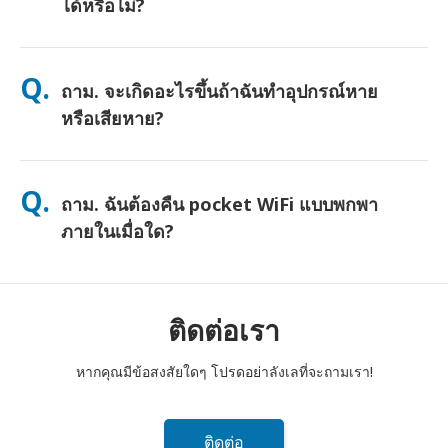
ได้หรือไม่?
ตอบ. ได้ครับ—เชื่อมต่อได้สูงสุด 10 อุปกรณ์พร้อมกัน (โทรศัพท์,
แท็บเล็ต, แล็ปท็อป) แบตเตอรี่ใช้งานได้นานถึง 10 ชั่วโมง และเรามี
Q.
ถาม. จะเกิดอะไรขึ้นถ้าฉันทำอุปกรณ์หาย
พาวเวอร์แบงค์ฟรีให้เพื่อการใช้งานตลอดทั้งวัน
หรือเสียหาย?
คุณสามารถเพิ่มประกันภัยตอนชำระเงินเพื่อคุ้มครองการสูญหายหรือ
เสียหาย หากไม่มีประกัน จะมีค่าธรรมเนียมการเปลี่ยนเครื่อง หากมี
Q.
ถาม. ฉันต้องคืน pocket WiFi แบบพกพา
อะไรเกิดขึ้น ติดต่อเราทันที—เราจะช่วยให้คุณเชื่อมต่อได้ตลอดเวลา
ภายในเมื่อใด?
ตอบ. คุณต้องหย่อนเราเตอร์ pocket WiFi แบบพกพาของคุณลงในตู้
ไปรษณีย์ภายในเที่ยงวันของวันถัดไปหลังจากสิ้นสุดระยะเวลาเช่า
หากคุณส่งคืนล่าช้า คุณจะถูกเรียกเก็บเงิน
ติดต่อเรา
หากคุณมีข้อสงสัยใดๆ โปรดอย่าลังเลที่จะถามเรา!
ติดต่อ