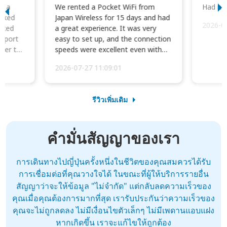
to a
We rented a Pocket WiFi from
Had no 
orked
Japan Wireless for 15 days and had
2026-0
cked
a great experience. It was very
irport
easy to set up, and the connection
ater to
speeds were excellent even with
four phones conne...
2026-07-27 11:09:01
รีวิวเพิ่มเติม
คำมั่นสัญญาของเรา
การเดินทางไปญี่ปุ่นครั้งหนึ่งในชีวิตของคุณสมควรได้รับ
การเชื่อมต่อที่คุณวางใจได้ ในขณะที่ผู้ให้บริการรายอื่น
สัญญาว่าจะให้ข้อมูล "ไม่จำกัด" แต่กลับลดความเร็วของ
คุณเมื่อคุณต้องการมากที่สุด เรารับประกันว่าความเร็วของ
คุณจะไม่ถูกลดลง ไม่มีเงื่อนไขตัวเล็กๆ ไม่มีเพดานแอบแฝง
หากเกิดขึ้น เราจะแก้ไขให้ถูกต้อง