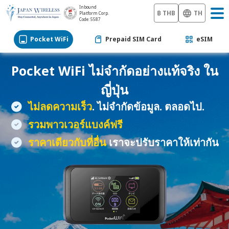
Inbound
฿ THB
TH
Platform Corp.
Code: 5587
Pocket WiFi
Prepaid SIM Card
eSIM
Pocket WiFi
ไม่จำกัดอย่างแท้จริง ใน
ญี่ปุ่น
ไม่ลดความเร็ว
. ไม่จำกัดข้อมูล. ตลอดไป.
รวมพาวเวอร์แบงค์ฟรี
ราคาเดียวกับที่อื่น
เราจะปรับราคาให้เท่ากัน