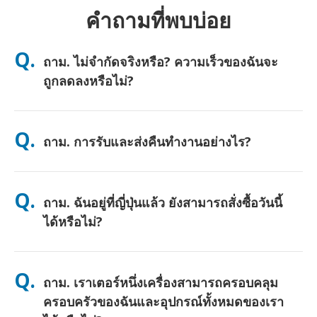
คำถามที่พบบ่อย
Q.
ถาม. ไม่จำกัดจริงหรือ? ความเร็วของฉันจะ
ถูกลดลงหรือไม่?
ตอบ. ใช่ครับ ไม่จำกัดอย่างแท้จริง และเราไม่ใช้เพดานนโยบายการ
ใช้งานอย่างเป็นธรรม (FUP) หรือการลดความเร็วเทียม คุณสามารถ
Q.
ถาม. การรับและส่งคืนทำงานอย่างไร?
ใช้ข้อมูลได้มากเท่าที่คุณต้องการตลอดทั้งวัน (เช่นเดียวกับเครือข่าย
มือถืออื่นๆ ความแออัดชั่วคราวของผู้ให้บริการอาจส่งผลต่อความเร็ว)
หากมีการลดความเร็วตามนโยบายเกิดขึ้น เราจะคืนเครดิตค่าเช่าให้
ตอบ. รับที่สนามบินหลัก หรือเลือกจัดส่งที่โรงแรม/บ้าน (มาถึงก่อน
คุณ
เช็คอิน/ออกเดินทาง) มีซองจดหมายสำหรับส่งคืนแบบชำระเงินล่วง
Q.
ถาม. ฉันอยู่ที่ญี่ปุ่นแล้ว ยังสามารถสั่งซื้อวันนี้
หน้าให้—เพียงนำไปหย่อนที่ตู้ไปรษณีย์ใดก็ได้ในญี่ปุ่น ไม่ต้องใช้
เอกสาร ไม่ต้องต่อคิวที่เคาน์เตอร์
ได้หรือไม่?
ตอบ. ได้ครับ มีบริการรับที่สนามบินในวันเดียวกัน สำหรับการจัดส่งที่
โรงแรม คำสั่งซื้อมักจะถึงในวันถัดไป หากคุณไม่แน่ใจ ติดต่อเราและ
Q.
ถาม. เราเตอร์หนึ่งเครื่องสามารถครอบคลุม
เราจะยืนยันตัวเลือกที่เร็วที่สุดสำหรับพื้นที่ของคุณ
ครอบครัวของฉันและอุปกรณ์ทั้งหมดของเรา