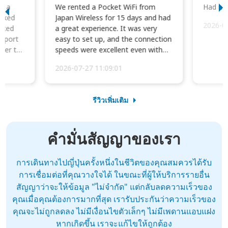
to a
We rented a Pocket WiFi from
Had no 
orked
Japan Wireless for 15 days and had
2026-0
cked
a great experience. It was very
irport
easy to set up, and the connection
ater to
speeds were excellent even with
four phones conne...
2026-07-27 11:09:01
รีวิวเพิ่มเติม
คำมั่นสัญญาของเรา
การเดินทางไปญี่ปุ่นครั้งหนึ่งในชีวิตของคุณสมควรได้รับ
การเชื่อมต่อที่คุณวางใจได้ ในขณะที่ผู้ให้บริการรายอื่น
สัญญาว่าจะให้ข้อมูล "ไม่จำกัด" แต่กลับลดความเร็วของ
คุณเมื่อคุณต้องการมากที่สุด เรารับประกันว่าความเร็วของ
คุณจะไม่ถูกลดลง ไม่มีเงื่อนไขตัวเล็กๆ ไม่มีเพดานแอบแฝง
หากเกิดขึ้น เราจะแก้ไขให้ถูกต้อง