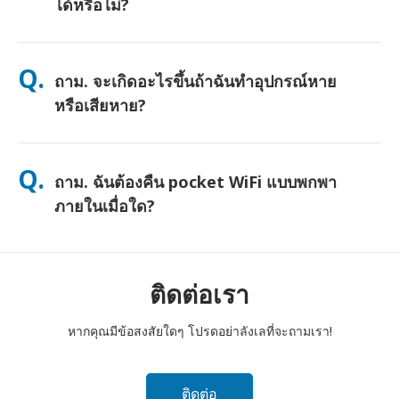
ได้หรือไม่?
ตอบ. ได้ครับ—เชื่อมต่อได้สูงสุด 10 อุปกรณ์พร้อมกัน (โทรศัพท์,
แท็บเล็ต, แล็ปท็อป) แบตเตอรี่ใช้งานได้นานถึง 10 ชั่วโมง และเรามี
Q.
ถาม. จะเกิดอะไรขึ้นถ้าฉันทำอุปกรณ์หาย
พาวเวอร์แบงค์ฟรีให้เพื่อการใช้งานตลอดทั้งวัน
หรือเสียหาย?
คุณสามารถเพิ่มประกันภัยตอนชำระเงินเพื่อคุ้มครองการสูญหายหรือ
เสียหาย หากไม่มีประกัน จะมีค่าธรรมเนียมการเปลี่ยนเครื่อง หากมี
Q.
ถาม. ฉันต้องคืน pocket WiFi แบบพกพา
อะไรเกิดขึ้น ติดต่อเราทันที—เราจะช่วยให้คุณเชื่อมต่อได้ตลอดเวลา
ภายในเมื่อใด?
ตอบ. คุณต้องหย่อนเราเตอร์ pocket WiFi แบบพกพาของคุณลงในตู้
ไปรษณีย์ภายในเที่ยงวันของวันถัดไปหลังจากสิ้นสุดระยะเวลาเช่า
หากคุณส่งคืนล่าช้า คุณจะถูกเรียกเก็บเงิน
ติดต่อเรา
หากคุณมีข้อสงสัยใดๆ โปรดอย่าลังเลที่จะถามเรา!
ติดต่อ