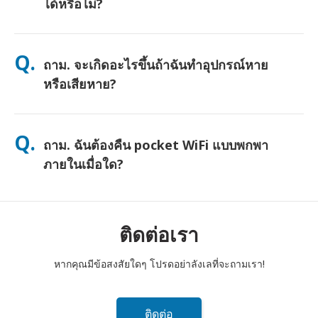
ได้หรือไม่?
ตอบ. ได้ครับ—เชื่อมต่อได้สูงสุด 10 อุปกรณ์พร้อมกัน (โทรศัพท์,
แท็บเล็ต, แล็ปท็อป) แบตเตอรี่ใช้งานได้นานถึง 10 ชั่วโมง และเรามี
Q.
ถาม. จะเกิดอะไรขึ้นถ้าฉันทำอุปกรณ์หาย
พาวเวอร์แบงค์ฟรีให้เพื่อการใช้งานตลอดทั้งวัน
หรือเสียหาย?
คุณสามารถเพิ่มประกันภัยตอนชำระเงินเพื่อคุ้มครองการสูญหายหรือ
เสียหาย หากไม่มีประกัน จะมีค่าธรรมเนียมการเปลี่ยนเครื่อง หากมี
Q.
ถาม. ฉันต้องคืน pocket WiFi แบบพกพา
อะไรเกิดขึ้น ติดต่อเราทันที—เราจะช่วยให้คุณเชื่อมต่อได้ตลอดเวลา
ภายในเมื่อใด?
ตอบ. คุณต้องหย่อนเราเตอร์ pocket WiFi แบบพกพาของคุณลงในตู้
ไปรษณีย์ภายในเที่ยงวันของวันถัดไปหลังจากสิ้นสุดระยะเวลาเช่า
หากคุณส่งคืนล่าช้า คุณจะถูกเรียกเก็บเงิน
ติดต่อเรา
หากคุณมีข้อสงสัยใดๆ โปรดอย่าลังเลที่จะถามเรา!
ติดต่อ