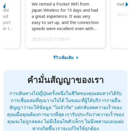
to a
We rented a Pocket WiFi from
Had no 
orked
Japan Wireless for 15 days and had
2026-0
cked
a great experience. It was very
irport
easy to set up, and the connection
ater to
speeds were excellent even with
four phones conne...
2026-07-27 11:09:01
รีวิวเพิ่มเติม
คำมั่นสัญญาของเรา
การเดินทางไปญี่ปุ่นครั้งหนึ่งในชีวิตของคุณสมควรได้รับ
การเชื่อมต่อที่คุณวางใจได้ ในขณะที่ผู้ให้บริการรายอื่น
สัญญาว่าจะให้ข้อมูล "ไม่จำกัด" แต่กลับลดความเร็วของ
คุณเมื่อคุณต้องการมากที่สุด เรารับประกันว่าความเร็วของ
คุณจะไม่ถูกลดลง ไม่มีเงื่อนไขตัวเล็กๆ ไม่มีเพดานแอบแฝง
หากเกิดขึ้น เราจะแก้ไขให้ถูกต้อง