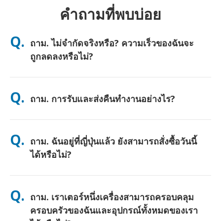
คำถามที่พบบ่อย
Q.
ถาม. ไม่จำกัดจริงหรือ? ความเร็วของฉันจะ
ถูกลดลงหรือไม่?
ตอบ. ใช่ครับ ไม่จำกัดอย่างแท้จริง และเราไม่ใช้เพดานนโยบายการ
ใช้งานอย่างเป็นธรรม (FUP) หรือการลดความเร็วเทียม คุณสามารถ
Q.
ถาม. การรับและส่งคืนทำงานอย่างไร?
ใช้ข้อมูลได้มากเท่าที่คุณต้องการตลอดทั้งวัน (เช่นเดียวกับเครือข่าย
มือถืออื่นๆ ความแออัดชั่วคราวของผู้ให้บริการอาจส่งผลต่อความเร็ว)
หากมีการลดความเร็วตามนโยบายเกิดขึ้น เราจะคืนเครดิตค่าเช่าให้
ตอบ. รับที่สนามบินหลัก หรือเลือกจัดส่งที่โรงแรม/บ้าน (มาถึงก่อน
คุณ
เช็คอิน/ออกเดินทาง) มีซองจดหมายสำหรับส่งคืนแบบชำระเงินล่วง
Q.
ถาม. ฉันอยู่ที่ญี่ปุ่นแล้ว ยังสามารถสั่งซื้อวันนี้
หน้าให้—เพียงนำไปหย่อนที่ตู้ไปรษณีย์ใดก็ได้ในญี่ปุ่น ไม่ต้องใช้
เอกสาร ไม่ต้องต่อคิวที่เคาน์เตอร์
ได้หรือไม่?
ตอบ. ได้ครับ มีบริการรับที่สนามบินในวันเดียวกัน สำหรับการจัดส่งที่
โรงแรม คำสั่งซื้อมักจะถึงในวันถัดไป หากคุณไม่แน่ใจ ติดต่อเราและ
Q.
ถาม. เราเตอร์หนึ่งเครื่องสามารถครอบคลุม
เราจะยืนยันตัวเลือกที่เร็วที่สุดสำหรับพื้นที่ของคุณ
ครอบครัวของฉันและอุปกรณ์ทั้งหมดของเรา