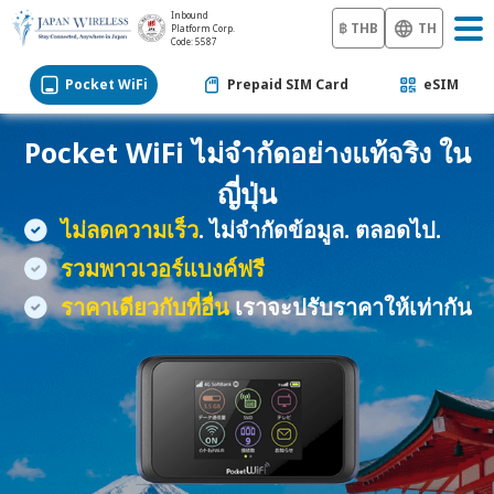
Inbound
฿ THB
TH
Platform Corp.
Code: 5587
Pocket WiFi
Prepaid SIM Card
eSIM
Pocket WiFi
ไม่จำกัดอย่างแท้จริง ใน
ญี่ปุ่น
ไม่ลดความเร็ว
. ไม่จำกัดข้อมูล. ตลอดไป.
รวมพาวเวอร์แบงค์ฟรี
ราคาเดียวกับที่อื่น
เราจะปรับราคาให้เท่ากัน