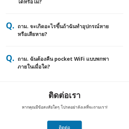
ได้หรือไม่?
ตอบ. ได้ครับ—เชื่อมต่อได้สูงสุด 10 อุปกรณ์พร้อมกัน (โทรศัพท์,
แท็บเล็ต, แล็ปท็อป) แบตเตอรี่ใช้งานได้นานถึง 10 ชั่วโมง และเรามี
Q.
ถาม. จะเกิดอะไรขึ้นถ้าฉันทำอุปกรณ์หาย
พาวเวอร์แบงค์ฟรีให้เพื่อการใช้งานตลอดทั้งวัน
หรือเสียหาย?
คุณสามารถเพิ่มประกันภัยตอนชำระเงินเพื่อคุ้มครองการสูญหายหรือ
เสียหาย หากไม่มีประกัน จะมีค่าธรรมเนียมการเปลี่ยนเครื่อง หากมี
Q.
ถาม. ฉันต้องคืน pocket WiFi แบบพกพา
อะไรเกิดขึ้น ติดต่อเราทันที—เราจะช่วยให้คุณเชื่อมต่อได้ตลอดเวลา
ภายในเมื่อใด?
ตอบ. คุณต้องหย่อนเราเตอร์ pocket WiFi แบบพกพาของคุณลงในตู้
ไปรษณีย์ภายในเที่ยงวันของวันถัดไปหลังจากสิ้นสุดระยะเวลาเช่า
หากคุณส่งคืนล่าช้า คุณจะถูกเรียกเก็บเงิน
ติดต่อเรา
หากคุณมีข้อสงสัยใดๆ โปรดอย่าลังเลที่จะถามเรา!
ติดต่อ