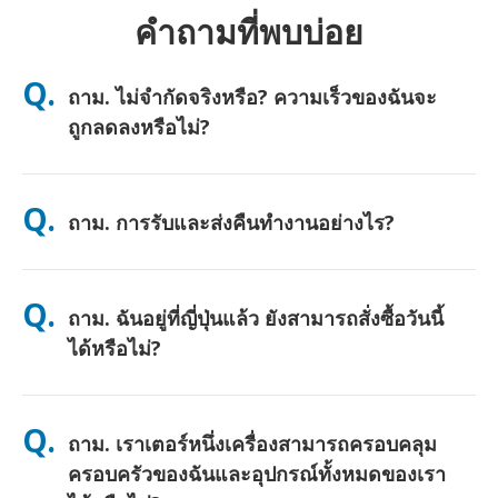
คำถามที่พบบ่อย
Q.
ถาม. ไม่จำกัดจริงหรือ? ความเร็วของฉันจะ
ถูกลดลงหรือไม่?
ตอบ. ใช่ครับ ไม่จำกัดอย่างแท้จริง และเราไม่ใช้เพดานนโยบายการ
ใช้งานอย่างเป็นธรรม (FUP) หรือการลดความเร็วเทียม คุณสามารถ
Q.
ถาม. การรับและส่งคืนทำงานอย่างไร?
ใช้ข้อมูลได้มากเท่าที่คุณต้องการตลอดทั้งวัน (เช่นเดียวกับเครือข่าย
มือถืออื่นๆ ความแออัดชั่วคราวของผู้ให้บริการอาจส่งผลต่อความเร็ว)
หากมีการลดความเร็วตามนโยบายเกิดขึ้น เราจะคืนเครดิตค่าเช่าให้
ตอบ. รับที่สนามบินหลัก หรือเลือกจัดส่งที่โรงแรม/บ้าน (มาถึงก่อน
คุณ
เช็คอิน/ออกเดินทาง) มีซองจดหมายสำหรับส่งคืนแบบชำระเงินล่วง
Q.
ถาม. ฉันอยู่ที่ญี่ปุ่นแล้ว ยังสามารถสั่งซื้อวันนี้
หน้าให้—เพียงนำไปหย่อนที่ตู้ไปรษณีย์ใดก็ได้ในญี่ปุ่น ไม่ต้องใช้
เอกสาร ไม่ต้องต่อคิวที่เคาน์เตอร์
ได้หรือไม่?
ตอบ. ได้ครับ มีบริการรับที่สนามบินในวันเดียวกัน สำหรับการจัดส่งที่
โรงแรม คำสั่งซื้อมักจะถึงในวันถัดไป หากคุณไม่แน่ใจ ติดต่อเราและ
Q.
ถาม. เราเตอร์หนึ่งเครื่องสามารถครอบคลุม
เราจะยืนยันตัวเลือกที่เร็วที่สุดสำหรับพื้นที่ของคุณ
ครอบครัวของฉันและอุปกรณ์ทั้งหมดของเรา