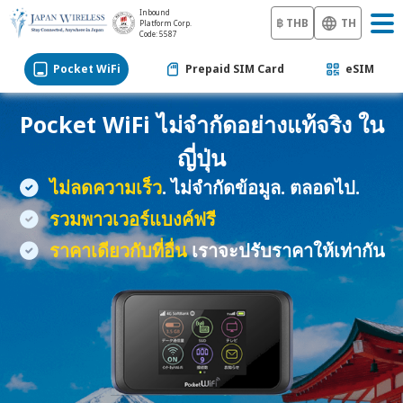
Inbound
฿ THB
TH
Platform Corp.
Code: 5587
Pocket WiFi
Prepaid SIM Card
eSIM
Pocket WiFi
ไม่จำกัดอย่างแท้จริง ใน
ญี่ปุ่น
ไม่ลดความเร็ว
. ไม่จำกัดข้อมูล. ตลอดไป.
รวมพาวเวอร์แบงค์ฟรี
ราคาเดียวกับที่อื่น
เราจะปรับราคาให้เท่ากัน