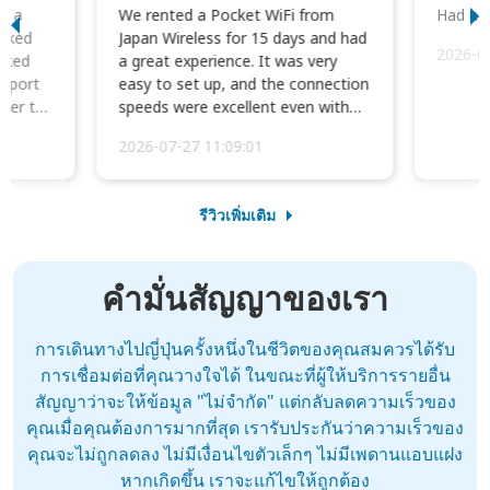
to a
We rented a Pocket WiFi from
Had no 
orked
Japan Wireless for 15 days and had
2026-0
cked
a great experience. It was very
irport
easy to set up, and the connection
ater to
speeds were excellent even with
four phones conne...
2026-07-27 11:09:01
รีวิวเพิ่มเติม
คำมั่นสัญญาของเรา
การเดินทางไปญี่ปุ่นครั้งหนึ่งในชีวิตของคุณสมควรได้รับ
การเชื่อมต่อที่คุณวางใจได้ ในขณะที่ผู้ให้บริการรายอื่น
สัญญาว่าจะให้ข้อมูล "ไม่จำกัด" แต่กลับลดความเร็วของ
คุณเมื่อคุณต้องการมากที่สุด เรารับประกันว่าความเร็วของ
คุณจะไม่ถูกลดลง ไม่มีเงื่อนไขตัวเล็กๆ ไม่มีเพดานแอบแฝง
หากเกิดขึ้น เราจะแก้ไขให้ถูกต้อง