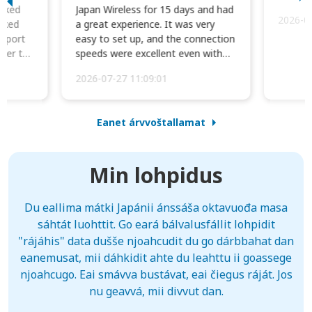
orked
Japan Wireless for 15 days and had
2026-0
cked
a great experience. It was very
irport
easy to set up, and the connection
ater to
speeds were excellent even with
four phones conne...
2026-07-27 11:09:01
Eanet árvvoštallamat
Min lohpidus
Du eallima mátki Japánii ánssáša oktavuođa masa
sáhtát luohttit. Go eará bálvalusfállit lohpidit
"rájáhis" data dušše njoahcudit du go dárbbahat dan
eanemusat, mii dáhkidit ahte du leahttu ii goassege
njoahcugo. Eai smávva bustávat, eai čiegus ráját. Jos
nu geavvá, mii divvut dan.