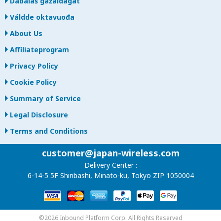
Dábálaš gažaldagat
Váldde oktavuođa
About Us
Affiliateprogram
Privacy Policy
Cookie Policy
Summary of Service
Legal Disclosure
Terms and Conditions
customer@japan-wireless.com
Delivery Center :
6-14-5 5F Shinbashi, Minato-ku, Tokyo ZIP 1050004
©2026 Inbound Platform Corp. All Rights Reserved