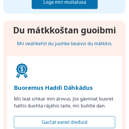
Loga min muitalusa
Du mátkkoštan guoibmi
Mii veahkehit du juohke beaivvi du mátkkis.
Buoremus Haddi Dáhkádus
Mii leat sihkar min árvvus. Jos gávnnat buoret
hattis duohta rájáhis laite, mii buhtte dan.
Gacčat eanet dieđuid