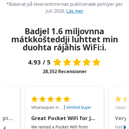
*Baserat på leverantörernas publicerade policyer per
juli 2026.
Läs mer
Badjel 1.6 miljovnna
mátkkošteddji luhttet min
duohta rájáhis WiFi:i.
4.93 / 5
28,352 Recensioner
Whanaupani Henry Joseph Macown
r
Verified buyer
This was wonderful option to a family of four. Everything worked smoothly.
Great Pocket WiFi for Japan Travel
Very 
to a
We rented a Pocket WiFi from
Had no 