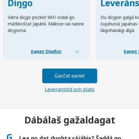
Diŋgo
Leverán
Várra diŋgo pocket WiFi ovdal go
Du diŋgon galgá bo
mátkkoštat Japánii. Máksse vai nanne
čujuhussii Japánas
diŋgoma.
láigohanáigi álgá.
Eanet Dieđut
Eanet 
Gacčat eanet
Leveranstid och plats
Dábálaš gažaldagat
G.
Lea go dat duohta rájáhis? Šaddá go