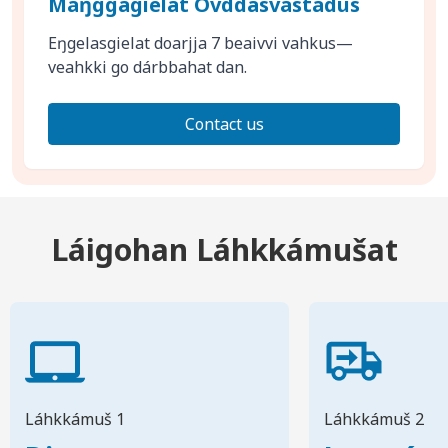
Máŋggagielat Ovddasvástádus
Eŋgelasgielat doarjja 7 beaivvi vahkus—
veahkki go dárbbahat dan.
Contact us
Láigohan Láhkkámušat
Láhkkámuš 1
Láhkkámuš 2