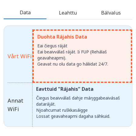
Data
Leahttu
Bálvalus
Duohta Rájahis Data
Eai čiegus ráját
Eai beaivválaš ráját. Ii FUP (Rehálaš
Vårt WiFi
geavaheapmi).
Geavat nu olu data go háliidat 24/7.
Eavttuid "Rájahis" Data
Čiegus beaivválaš dahje máŋggabeaivásaš
Annat
dataráját.
WiFi
Njoahcumat ruškkasáigge
Lossat geavaheapmi dagaha sáhkuid.