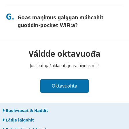
Sáhtát lasihit Goahccehusa go mávssát, mii buhtada jos
láhpat dahje bilidat laite. Goahccehusa haga šaddá
G.
Goas maŋimus galggan máhcahit
buhtadusmávssu. Juos juoga dáhpáhuvvá, váldde oktavuođa
dakkaviđe—mii veahkehit du bissut oktavuođas.
guoddin-pocket WiFi:a?
Fertet bidjat guoddin-pocket WiFi routera poastakássii ovdal
go diibmu lea guoktenuppelohkai maŋit beaivvi láigohanáiggi
maŋŋá. Jos máhcat maŋŋit, šattat máksit.
Váldde oktavuođa
Jos leat gažaldagat, jeara áinnas mis!
Oktavuohta
Buolvvasat & Haddit
Ládje láigohit