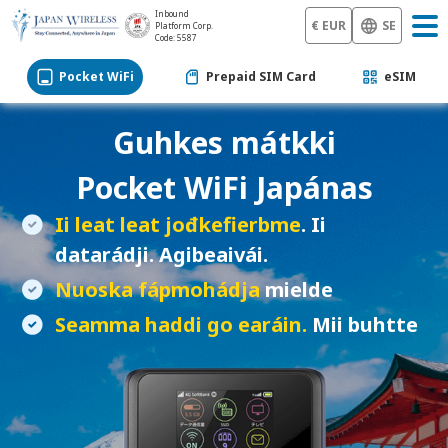
Inbound
€ EUR
SE
Platform Corp.
Code: 5587
Pocket WiFi
Prepaid SIM Card
eSIM
Guhkes mátkki
Pocket WiFi
Japánas
Ii leat leat jođkefierbme
. Ii
datarádji. Agibeaivái.
Nuoska fápmohádja
mielde
Seamma haddi go earáin.
Mii buhtte