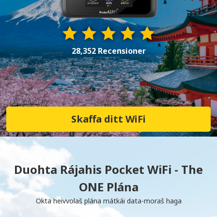
28,352 Recensioner
Skaffa ditt WiFi
Duohta Rájahis Pocket WiFi - The
ONE Plána
Okta heivvolaš plána mátkái data-moraš haga