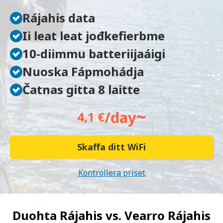
Rájahis data
Ii leat leat jođkefierbme
10-diimmu batteriijaáigi
Nuoska Fápmohádja
Čatnas gitta 8 laitte
~
/day
4,1 €
Skaffa ditt WiFi
Kontrollera priset
Duohta Rájahis vs.
Vearro Rájahis