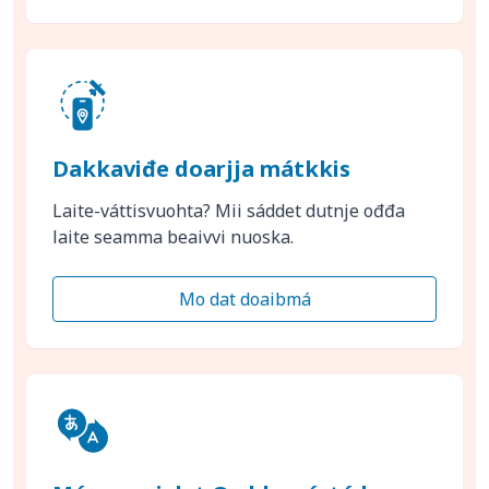
Dakkaviđe doarjja mátkkis
Laite-váttisvuohta? Mii sáddet dutnje ođđa
laite seamma beaivvi nuoska.
Mo dat doaibmá