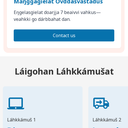
Máŋggagielat Ovddasvástádus
Eŋgelasgielat doarjja 7 beaivvi vahkus—
veahkki go dárbbahat dan.
Contact us
Láigohan Láhkkámušat
Láhkkámuš 1
Láhkkámuš 2