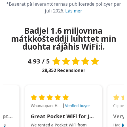
*Baserat på leverantörernas publicerade policyer per
juli 2026.
Läs mer
Badjel 1.6 miljovnna
mátkkošteddji luhttet min
duohta rájáhis WiFi:i.
4.93 / 5
28,352 Recensioner
Whanaupani Henry Joseph Macown
r
Verified buyer
This was wonderful option to a family of four. Everything worked smoothly.
Great Pocket WiFi for Japan Travel
Very 
to a
We rented a Pocket WiFi from
Had no 