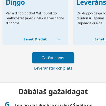
Diŋgo
Leverán
Várra diŋgo pocket WiFi ovdal go
Du diŋgon galgá bo
mátkkoštat Japánii. Máksse vai nanne
čujuhussii Japánas
diŋgoma.
láigohanáigi álgá.
Eanet Dieđut
Eanet 
Gacčat eanet
Leveranstid och plats
Dábálaš gažaldagat
G.
Lea go dat duohta rájáhis? Šaddá go