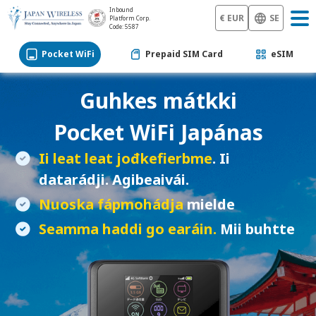
Inbound
€ EUR
SE
Platform Corp.
Code: 5587
Pocket WiFi
Prepaid SIM Card
eSIM
Guhkes mátkki
Pocket WiFi
Japánas
Ii leat leat jođkefierbme
. Ii
datarádji. Agibeaivái.
Nuoska fápmohádja
mielde
Seamma haddi go earáin.
Mii buhtte