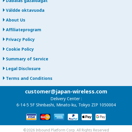
Dábálaš gažaldagat
Váldde oktavuođa
About Us
Affiliateprogram
Privacy Policy
Cookie Policy
Summary of Service
Legal Disclosure
Terms and Conditions
customer@japan-wireless.com
Delivery Center :
6-14-5 5F Shinbashi, Minato-ku, Tokyo ZIP 1050004
©2026 Inbound Platform Corp. All Rights Reserved