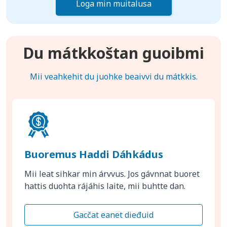
Loga min muitalusa
Du mátkkoštan guoibmi
Mii veahkehit du juohke beaivvi du mátkkis.
Buoremus Haddi Dáhkádus
Mii leat sihkar min árvvus. Jos gávnnat buoret
hattis duohta rájáhis laite, mii buhtte dan.
Gacčat eanet dieđuid