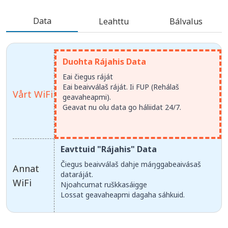
Data
Leahttu
Bálvalus
Duohta Rájahis Data
Eai čiegus ráját
Eai beaivválaš ráját. Ii FUP (Rehálaš
Vårt WiFi
geavaheapmi).
Geavat nu olu data go háliidat 24/7.
Eavttuid "Rájahis" Data
Čiegus beaivválaš dahje máŋggabeaivásaš
Annat
dataráját.
WiFi
Njoahcumat ruškkasáigge
Lossat geavaheapmi dagaha sáhkuid.