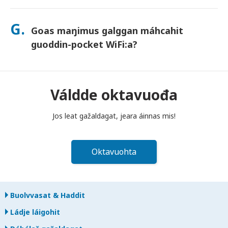
Sáhtát lasihit Goahccehusa go mávssát, mii buhtada jos
láhpat dahje bilidat laite. Goahccehusa haga šaddá
G.
Goas maŋimus galggan máhcahit
buhtadusmávssu. Juos juoga dáhpáhuvvá, váldde oktavuođa
dakkaviđe—mii veahkehit du bissut oktavuođas.
guoddin-pocket WiFi:a?
Fertet bidjat guoddin-pocket WiFi routera poastakássii ovdal
go diibmu lea guoktenuppelohkai maŋit beaivvi láigohanáiggi
maŋŋá. Jos máhcat maŋŋit, šattat máksit.
Váldde oktavuođa
Jos leat gažaldagat, jeara áinnas mis!
Oktavuohta
Buolvvasat & Haddit
Ládje láigohit