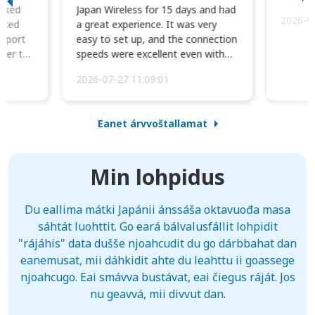
orked
Japan Wireless for 15 days and had
2026-0
cked
a great experience. It was very
irport
easy to set up, and the connection
ater to
speeds were excellent even with
four phones conne...
2026-07-27 11:09:01
Eanet árvvoštallamat
Min lohpidus
Du eallima mátki Japánii ánssáša oktavuođa masa
sáhtát luohttit. Go eará bálvalusfállit lohpidit
"rájáhis" data dušše njoahcudit du go dárbbahat dan
eanemusat, mii dáhkidit ahte du leahttu ii goassege
njoahcugo. Eai smávva bustávat, eai čiegus ráját. Jos
nu geavvá, mii divvut dan.