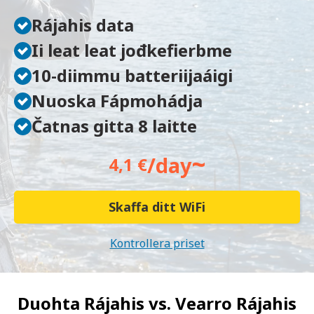
Rájahis data
Ii leat leat jođkefierbme
10-diimmu batteriijaáigi
Nuoska Fápmohádja
Čatnas gitta 8 laitte
~
/day
4,1 €
Skaffa ditt WiFi
Kontrollera priset
Duohta Rájahis vs.
Vearro Rájahis