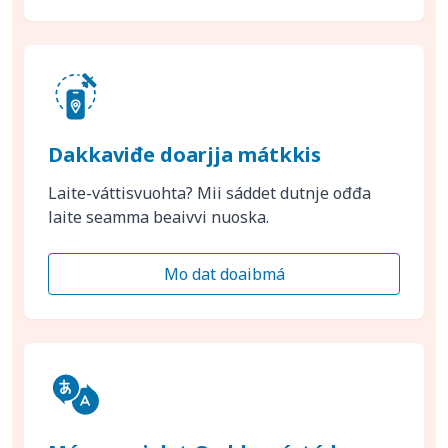
Dakkaviđe doarjja mátkkis
Laite-váttisvuohta? Mii sáddet dutnje ođđa
laite seamma beaivvi nuoska.
Mo dat doaibmá