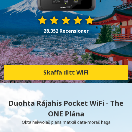
28,352 Recensioner
Skaffa ditt WiFi
Duohta Rájahis Pocket WiFi - The
ONE Plána
Okta heivvolaš plána mátkái data-moraš haga