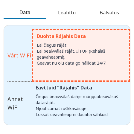
Data
Leahttu
Bálvalus
Duohta Rájahis Data
Eai čiegus ráját
Eai beaivválaš ráját. Ii FUP (Rehálaš
Vårt WiFi
geavaheapmi).
Geavat nu olu data go háliidat 24/7.
Eavttuid "Rájahis" Data
Čiegus beaivválaš dahje máŋggabeaivásaš
Annat
dataráját.
WiFi
Njoahcumat ruškkasáigge
Lossat geavaheapmi dagaha sáhkuid.