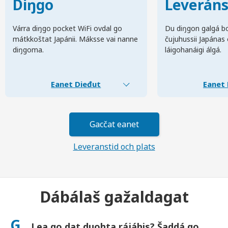
Diŋgo
Leverán
Várra diŋgo pocket WiFi ovdal go
Du diŋgon galgá bo
mátkkoštat Japánii. Máksse vai nanne
čujuhussii Japánas
diŋgoma.
láigohanáigi álgá.
Eanet Dieđut
Eanet 
Gacčat eanet
Leveranstid och plats
Dábálaš gažaldagat
G.
Lea go dat duohta rájáhis? Šaddá go