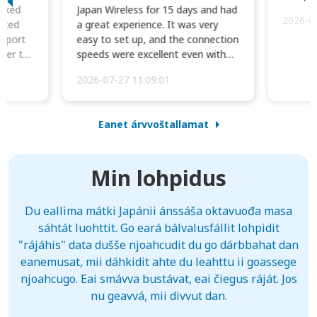
orked
Japan Wireless for 15 days and had
2026-0
cked
a great experience. It was very
irport
easy to set up, and the connection
ater to
speeds were excellent even with
four phones conne...
2026-07-27 11:09:01
Eanet árvvoštallamat
Min lohpidus
Du eallima mátki Japánii ánssáša oktavuođa masa
sáhtát luohttit. Go eará bálvalusfállit lohpidit
"rájáhis" data dušše njoahcudit du go dárbbahat dan
eanemusat, mii dáhkidit ahte du leahttu ii goassege
njoahcugo. Eai smávva bustávat, eai čiegus ráját. Jos
nu geavvá, mii divvut dan.