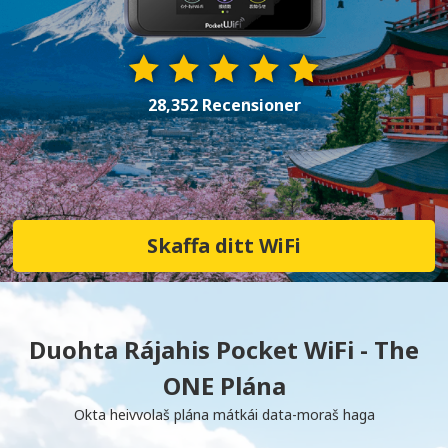
28,352 Recensioner
Skaffa ditt WiFi
Duohta Rájahis Pocket WiFi - The
ONE Plána
Okta heivvolaš plána mátkái data-moraš haga