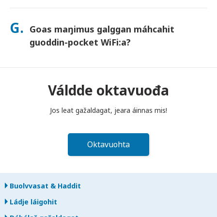
Sáhtát lasihit Goahccehusa go mávssát, mii buhtada jos
láhpat dahje bilidat laite. Goahccehusa haga šaddá
G.
Goas maŋimus galggan máhcahit
buhtadusmávssu. Juos juoga dáhpáhuvvá, váldde oktavuođa
dakkaviđe—mii veahkehit du bissut oktavuođas.
guoddin-pocket WiFi:a?
Fertet bidjat guoddin-pocket WiFi routera poastakássii ovdal
go diibmu lea guoktenuppelohkai maŋit beaivvi láigohanáiggi
maŋŋá. Jos máhcat maŋŋit, šattat máksit.
Váldde oktavuođa
Jos leat gažaldagat, jeara áinnas mis!
Oktavuohta
Buolvvasat & Haddit
Ládje láigohit