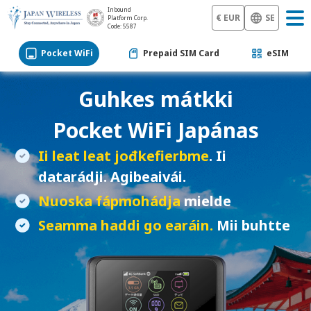
Inbound
€ EUR
SE
Platform Corp.
Code: 5587
Pocket WiFi
Prepaid SIM Card
eSIM
Guhkes mátkki
Pocket WiFi
Japánas
Ii leat leat jođkefierbme
. Ii
datarádji. Agibeaivái.
Nuoska fápmohádja
mielde
Seamma haddi go earáin.
Mii buhtte