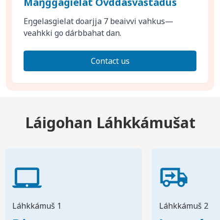
Máŋggagielat Ovddasvástádus
Eŋgelasgielat doarjja 7 beaivvi vahkus—
veahkki go dárbbahat dan.
Contact us
Láigohan Láhkkámušat
Láhkkámuš 1
Láhkkámuš 2