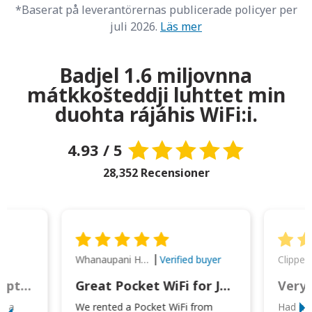
*Baserat på leverantörernas publicerade policyer per
juli 2026.
Läs mer
Badjel 1.6 miljovnna
mátkkošteddji luhttet min
duohta rájáhis WiFi:i.
4.93 / 5
28,352 Recensioner
Whanaupani Henry Joseph Macown
r
Verified buyer
This was wonderful option to a family of four. Everything worked smoothly.
Great Pocket WiFi for Japan Travel
Very 
to a
We rented a Pocket WiFi from
Had no 