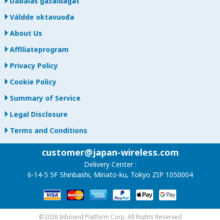
Dábálaš gažaldagat
Váldde oktavuođa
About Us
Affiliateprogram
Privacy Policy
Cookie Policy
Summary of Service
Legal Disclosure
Terms and Conditions
customer@japan-wireless.com
Delivery Center :
6-14-5 5F Shinbashi, Minato-ku, Tokyo ZIP 1050004
©2026 Inbound Platform Corp. All Rights Reserved