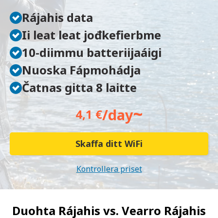
Rájahis data
Ii leat leat jođkefierbme
10-diimmu batteriijaáigi
Nuoska Fápmohádja
Čatnas gitta 8 laitte
~
/day
4,1 €
Skaffa ditt WiFi
Kontrollera priset
Duohta Rájahis vs.
Vearro Rájahis