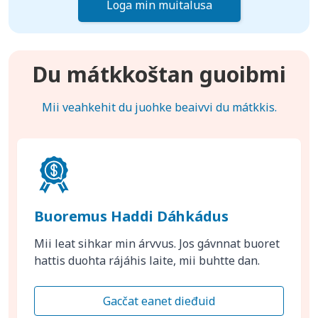
Loga min muitalusa
Du mátkkoštan guoibmi
Mii veahkehit du juohke beaivvi du mátkkis.
Buoremus Haddi Dáhkádus
Mii leat sihkar min árvvus. Jos gávnnat buoret
hattis duohta rájáhis laite, mii buhtte dan.
Gacčat eanet dieđuid