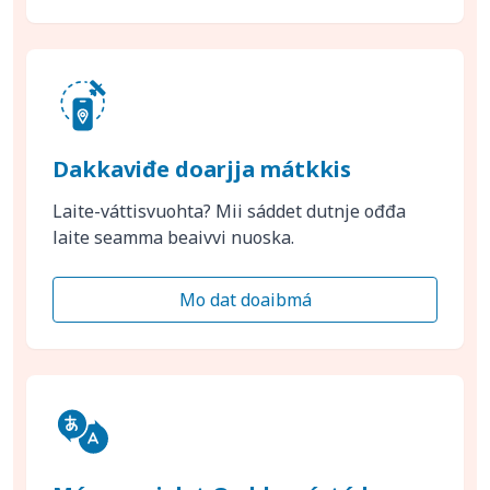
Dakkaviđe doarjja mátkkis
Laite-váttisvuohta? Mii sáddet dutnje ođđa
laite seamma beaivvi nuoska.
Mo dat doaibmá