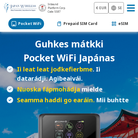
Inbound
€ EUR
SE
Platform Corp.
Code: 5587
Pocket WiFi
Prepaid SIM Card
eSIM
Guhkes mátkki
Pocket WiFi
Japánas
Ii leat leat jođkefierbme
. Ii
datarádji. Agibeaivái.
Nuoska fápmohádja
mielde
Seamma haddi go earáin.
Mii buhtte