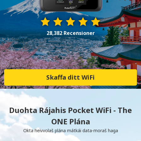
28,382 Recensioner
Skaffa ditt WiFi
Duohta Rájahis Pocket WiFi - The
ONE Plána
Okta heivvolaš plána mátkái data-moraš haga