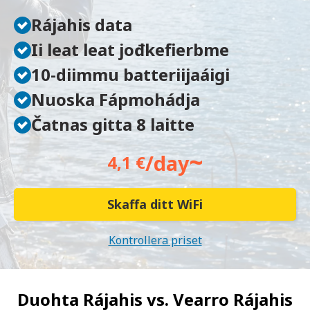
Rájahis data
Ii leat leat jođkefierbme
10-diimmu batteriijaáigi
Nuoska Fápmohádja
Čatnas gitta 8 laitte
~
/day
4,1 €
Skaffa ditt WiFi
Kontrollera priset
Duohta Rájahis vs.
Vearro Rájahis