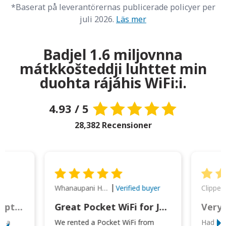
*Baserat på leverantörernas publicerade policyer per
juli 2026.
Läs mer
Badjel 1.6 miljovnna
mátkkošteddji luhttet min
duohta rájáhis WiFi:i.
4.93 / 5
28,382 Recensioner
Whanaupani Henry Joseph Macown
r
Verified buyer
This was wonderful option to a family of four. Everything worked smoothly.
Great Pocket WiFi for Japan Travel
Very 
to a
We rented a Pocket WiFi from
Had no 