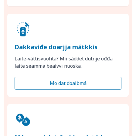
Dakkaviđe doarjja mátkkis
Laite-váttisvuohta? Mii sáddet dutnje ođđa
laite seamma beaivvi nuoska.
Mo dat doaibmá