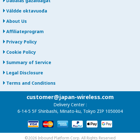
Dábálaš gažaldagat
Váldde oktavuođa
About Us
Affiliateprogram
Privacy Policy
Cookie Policy
Summary of Service
Legal Disclosure
Terms and Conditions
customer@japan-wireless.com
Delivery Center :
6-14-5 5F Shinbashi, Minato-ku, Tokyo ZIP 1050004
©2026 Inbound Platform Corp. All Rights Reserved