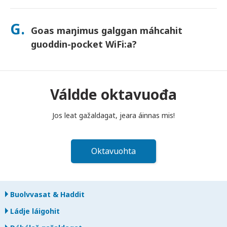
Sáhtát lasihit Goahccehusa go mávssát, mii buhtada jos
láhpat dahje bilidat laite. Goahccehusa haga šaddá
G.
Goas maŋimus galggan máhcahit
buhtadusmávssu. Juos juoga dáhpáhuvvá, váldde oktavuođa
dakkaviđe—mii veahkehit du bissut oktavuođas.
guoddin-pocket WiFi:a?
Fertet bidjat guoddin-pocket WiFi routera poastakássii ovdal
go diibmu lea guoktenuppelohkai maŋit beaivvi láigohanáiggi
maŋŋá. Jos máhcat maŋŋit, šattat máksit.
Váldde oktavuođa
Jos leat gažaldagat, jeara áinnas mis!
Oktavuohta
Buolvvasat & Haddit
Ládje láigohit