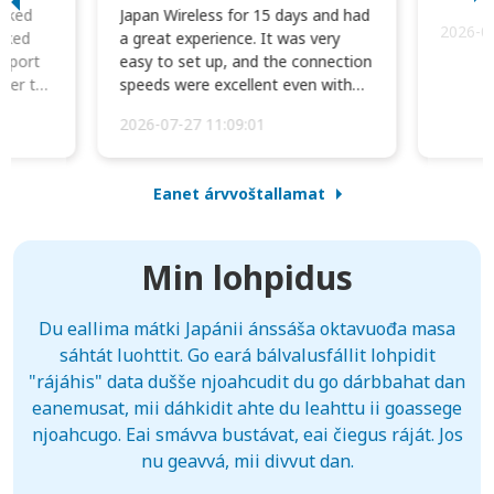
orked
Japan Wireless for 15 days and had
2026-0
cked
a great experience. It was very
irport
easy to set up, and the connection
ater to
speeds were excellent even with
four phones conne...
2026-07-27 11:09:01
Eanet árvvoštallamat
Min lohpidus
Du eallima mátki Japánii ánssáša oktavuođa masa
sáhtát luohttit. Go eará bálvalusfállit lohpidit
"rájáhis" data dušše njoahcudit du go dárbbahat dan
eanemusat, mii dáhkidit ahte du leahttu ii goassege
njoahcugo. Eai smávva bustávat, eai čiegus ráját. Jos
nu geavvá, mii divvut dan.