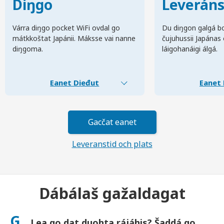
Diŋgo
Leverán
Várra diŋgo pocket WiFi ovdal go
Du diŋgon galgá bo
mátkkoštat Japánii. Máksse vai nanne
čujuhussii Japánas
diŋgoma.
láigohanáigi álgá.
Eanet Dieđut
Eanet 
Gacčat eanet
Leveranstid och plats
Dábálaš gažaldagat
G.
Lea go dat duohta rájáhis? Šaddá go