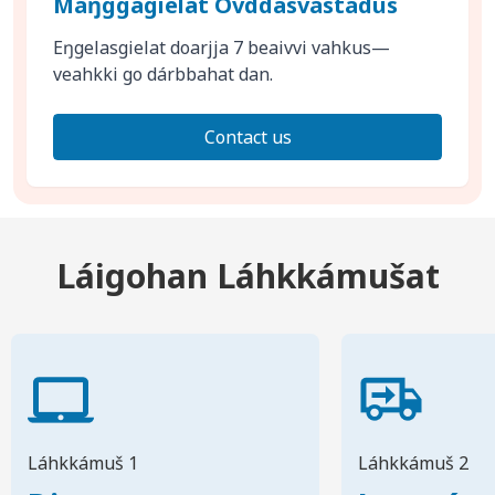
Máŋggagielat Ovddasvástádus
Eŋgelasgielat doarjja 7 beaivvi vahkus—
veahkki go dárbbahat dan.
Contact us
Láigohan Láhkkámušat
Láhkkámuš 1
Láhkkámuš 2