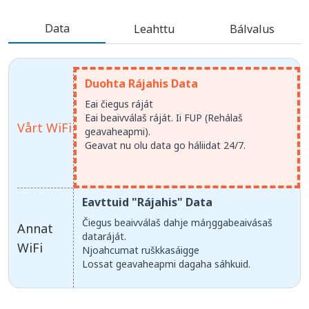
Data
Leahttu
Bálvalus
Duohta Rájahis Data
Eai čiegus ráját
Eai beaivválaš ráját. Ii FUP (Rehálaš
Vårt WiFi
geavaheapmi).
Geavat nu olu data go háliidat 24/7.
Eavttuid "Rájahis" Data
Čiegus beaivválaš dahje máŋggabeaivásaš
Annat
dataráját.
WiFi
Njoahcumat ruškkasáigge
Lossat geavaheapmi dagaha sáhkuid.