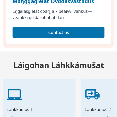
Máŋggagielat Ovddasvástádus
Eŋgelasgielat doarjja 7 beaivvi vahkus—
veahkki go dárbbahat dan.
Contact us
Láigohan Láhkkámušat
Láhkkámuš 1
Láhkkámuš 2