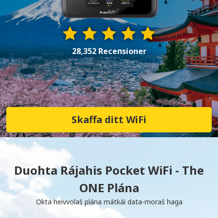
28,352 Recensioner
Skaffa ditt WiFi
Duohta Rájahis Pocket WiFi - The
ONE Plána
Okta heivvolaš plána mátkái data-moraš haga