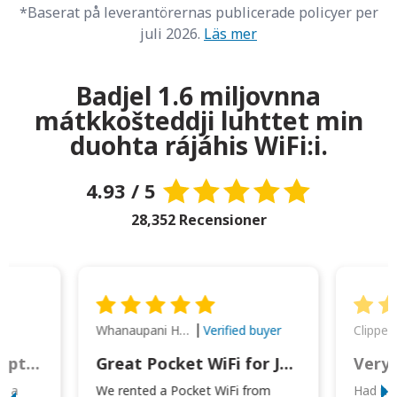
*Baserat på leverantörernas publicerade policyer per
juli 2026.
Läs mer
Badjel 1.6 miljovnna
mátkkošteddji luhttet min
duohta rájáhis WiFi:i.
4.93 / 5
28,352 Recensioner
Whanaupani Henry Joseph Macown
r
Verified buyer
This was wonderful option to a family of four. Everything worked smoothly.
Great Pocket WiFi for Japan Travel
Very 
to a
We rented a Pocket WiFi from
Had no 