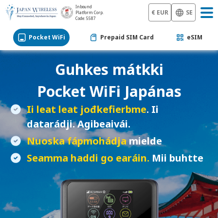
Inbound
€ EUR
SE
Platform Corp.
Code: 5587
Pocket WiFi
Prepaid SIM Card
eSIM
Guhkes mátkki
Pocket WiFi
Japánas
Ii leat leat jođkefierbme
. Ii
datarádji. Agibeaivái.
Nuoska fápmohádja
mielde
Seamma haddi go earáin.
Mii buhtte