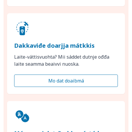
Dakkaviđe doarjja mátkkis
Laite-váttisvuohta? Mii sáddet dutnje ođđa
laite seamma beaivvi nuoska.
Mo dat doaibmá