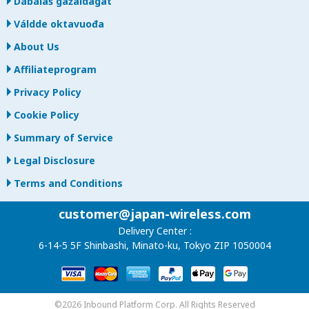
Dábálaš gažaldagat
Váldde oktavuođa
About Us
Affiliateprogram
Privacy Policy
Cookie Policy
Summary of Service
Legal Disclosure
Terms and Conditions
customer@japan-wireless.com
Delivery Center :
6-14-5 5F Shinbashi, Minato-ku, Tokyo ZIP 1050004
©2026 Inbound Platform Corp. All Rights Reserved