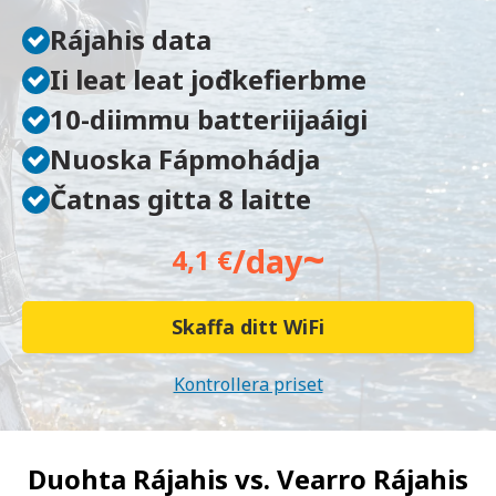
Rájahis data
Ii leat leat jođkefierbme
10-diimmu batteriijaáigi
Nuoska Fápmohádja
Čatnas gitta 8 laitte
~
/day
4,1 €
Skaffa ditt WiFi
Kontrollera priset
Duohta Rájahis vs.
Vearro Rájahis