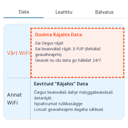
Data
Leahttu
Bálvalus
Duohta Rájahis Data
Eai čiegus ráját
Eai beaivválaš ráját. Ii FUP (Rehálaš
Vårt WiFi
geavaheapmi).
Geavat nu olu data go háliidat 24/7.
Eavttuid "Rájahis" Data
Čiegus beaivválaš dahje máŋggabeaivásaš
Annat
dataráját.
WiFi
Njoahcumat ruškkasáigge
Lossat geavaheapmi dagaha sáhkuid.