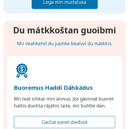
Loga min muitalusa
Du mátkkoštan guoibmi
Mii veahkehit du juohke beaivvi du mátkkis.
Buoremus Haddi Dáhkádus
Mii leat sihkar min árvvus. Jos gávnnat buoret
hattis duohta rájáhis laite, mii buhtte dan.
Gacčat eanet dieđuid