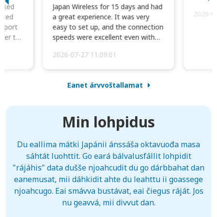
orked
Japan Wireless for 15 days and had
2026-0
cked
a great experience. It was very
irport
easy to set up, and the connection
ater to
speeds were excellent even with
four phones conne...
2026-07-27 11:09:01
Eanet árvvoštallamat
Min lohpidus
Du eallima mátki Japánii ánssáša oktavuođa masa
sáhtát luohttit. Go eará bálvalusfállit lohpidit
"rájáhis" data dušše njoahcudit du go dárbbahat dan
eanemusat, mii dáhkidit ahte du leahttu ii goassege
njoahcugo. Eai smávva bustávat, eai čiegus ráját. Jos
nu geavvá, mii divvut dan.