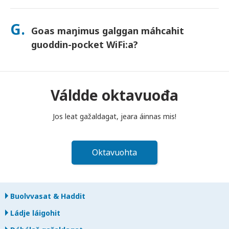
Sáhtát lasihit Goahccehusa go mávssát, mii buhtada jos
láhpat dahje bilidat laite. Goahccehusa haga šaddá
G.
Goas maŋimus galggan máhcahit
buhtadusmávssu. Juos juoga dáhpáhuvvá, váldde oktavuođa
dakkaviđe—mii veahkehit du bissut oktavuođas.
guoddin-pocket WiFi:a?
Fertet bidjat guoddin-pocket WiFi routera poastakássii ovdal
go diibmu lea guoktenuppelohkai maŋit beaivvi láigohanáiggi
maŋŋá. Jos máhcat maŋŋit, šattat máksit.
Váldde oktavuođa
Jos leat gažaldagat, jeara áinnas mis!
Oktavuohta
Buolvvasat & Haddit
Ládje láigohit