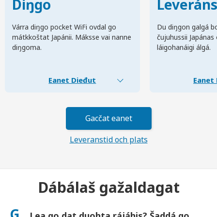
Diŋgo
Leverán
Várra diŋgo pocket WiFi ovdal go
Du diŋgon galgá bo
mátkkoštat Japánii. Máksse vai nanne
čujuhussii Japánas
diŋgoma.
láigohanáigi álgá.
Eanet Dieđut
Eanet 
Gacčat eanet
Leveranstid och plats
Dábálaš gažaldagat
G.
Lea go dat duohta rájáhis? Šaddá go